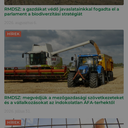
RMDSZ: a gazdákat védő javaslatainkkal fogadta el a
parlament a biodiverzitási stratégiát
2026. augusztus 6.
HÍREK
RMDSZ: megvédjük a mezőgazdasági szövetkezeteket
és a vállalkozásokat az indokolatlan ÁFA-terhektől
2026. július 31.
HÍREK