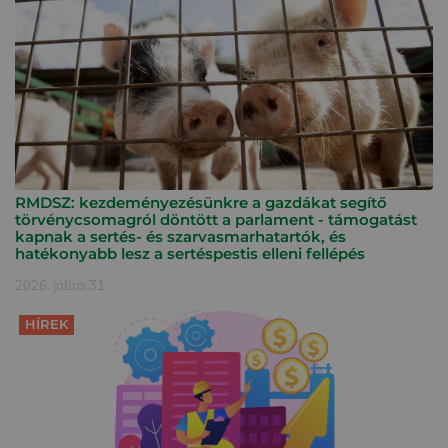
RMDSZ: kezdeményezésünkre a gazdákat segítő
törvénycsomagról döntött a parlament - támogatást
kapnak a sertés- és szarvasmarhatartók, és
hatékonyabb lesz a sertéspestis elleni fellépés
2026. július 31.
HÍREK