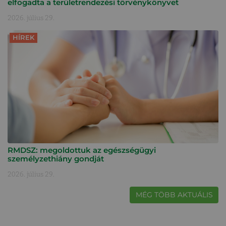
elfogadta a területrendezési törvénykönyvet
2026. július 29.
HÍREK
RMDSZ: megoldottuk az egészségügyi
személyzethiány gondját
2026. július 29.
MÉG TÖBB AKTUÁLIS