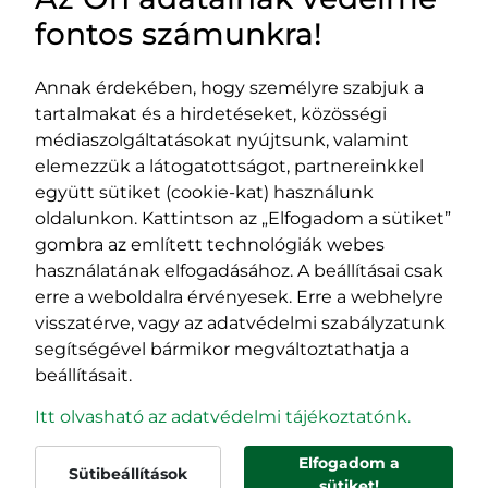
HASZNOS LINKEK
fontos számunkra!
Annak érdekében, hogy személyre szabjuk a
tartalmakat és a hirdetéseket, közösségi
Impresszum
médiaszolgáltatásokat nyújtsunk, valamint
Adatvédelmi szabályzat
elemezzük a látogatottságot, partnereinkkel
EPP program
együtt sütiket (cookie-kat) használunk
400029 Kolozsvár,
400489 Kolozsvár,
oldalunkon. Kattintson az „Elfogadom a sütiket”
Fürdő (Card. Iuliu Hossu) utca, 41.
Majális utca, 60.
gombra az említett technológiák webes
szám
szám
használatának elfogadásához. A beállításai csak
tel/fax:
0723 250 321
tel/fax:
0264 590 758
erre a weboldalra érvényesek. Erre a webhelyre
email:
office@rmdsz.ro
email:
office@rmdsz.ro
visszatérve, vagy az adatvédelmi szabályzatunk
segítségével bármikor megváltoztathatja a
beállításait.
Itt olvasható az adatvédelmi tájékoztatónk.
Elfogadom a
Sütibeállítások
© rmdsz.ro 2026
sütiket!