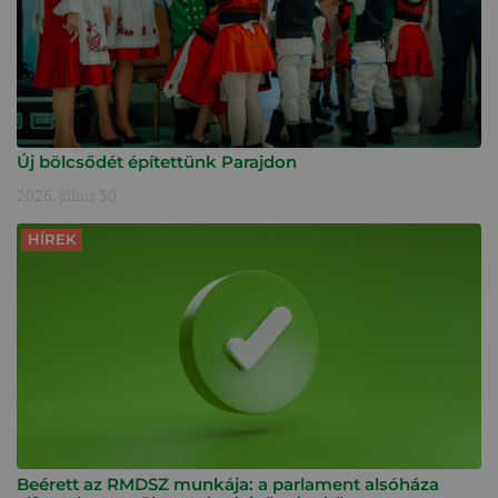
Új bölcsődét építettünk Parajdon
2026. július 30.
HÍREK
Beérett az RMDSZ munkája: a parlament alsóháza