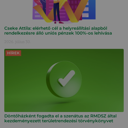
Cseke Attila: elérhető cél a helyreállítási alapból
rendelkezésre álló uniós pénzek 100%-os lehívása
2026. július 30.
HÍREK
Döntőházként fogadta el a szenátus az RMDSZ által
kezdeményezett területrendezési törvénykönyvet