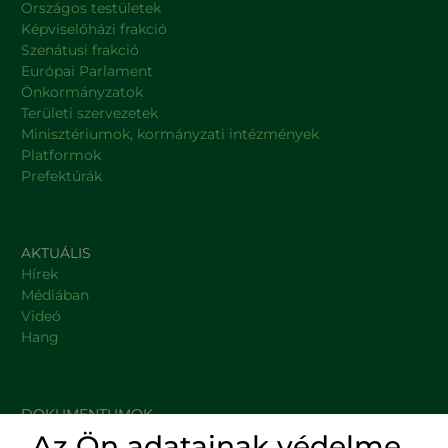
Országos testületek
Képviselőházi frakció
Szenátusi frakció
Európai Parlament
Önkormányzatok
Területi szervezetek
Minisztériumok, kormányzati intézmények
Platformok
Prefektúrák
AKTUÁLIS
Hírek
Médiában
Videó
Hang
DOKUMENTUMOK
Az Ön adatainak védelme