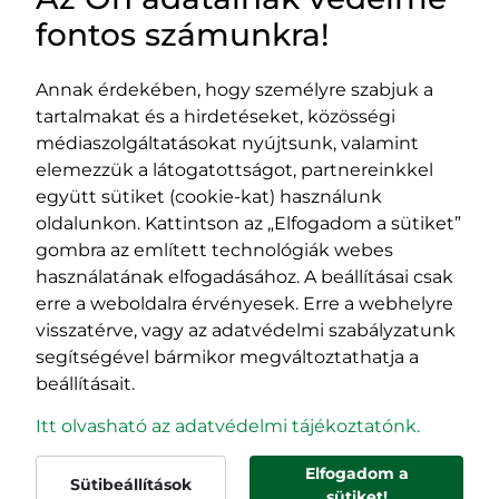
HASZNOS LINKEK
fontos számunkra!
Annak érdekében, hogy személyre szabjuk a
tartalmakat és a hirdetéseket, közösségi
Impresszum
médiaszolgáltatásokat nyújtsunk, valamint
Adatvédelmi szabályzat
elemezzük a látogatottságot, partnereinkkel
EPP program
együtt sütiket (cookie-kat) használunk
400029 Kolozsvár,
400489 Kolozsvár,
oldalunkon. Kattintson az „Elfogadom a sütiket”
Fürdő (Card. Iuliu Hossu) utca, 41.
Majális utca, 60.
gombra az említett technológiák webes
szám
szám
használatának elfogadásához. A beállításai csak
tel/fax:
0723 250 321
tel/fax:
0264 590 758
erre a weboldalra érvényesek. Erre a webhelyre
email:
office@rmdsz.ro
email:
office@rmdsz.ro
visszatérve, vagy az adatvédelmi szabályzatunk
segítségével bármikor megváltoztathatja a
beállításait.
Itt olvasható az adatvédelmi tájékoztatónk.
Elfogadom a
Sütibeállítások
© rmdsz.ro 2026
sütiket!