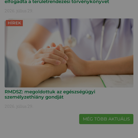
elfogadta a területrendezési törvénykönyvet
2026. július 29.
HÍREK
RMDSZ: megoldottuk az egészségügyi
személyzethiány gondját
2026. július 29.
MÉG TÖBB AKTUÁLIS