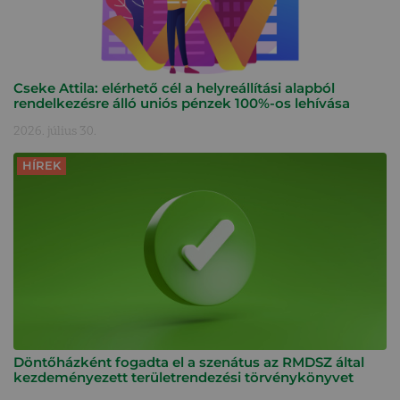
Cseke Attila: elérhető cél a helyreállítási alapból
rendelkezésre álló uniós pénzek 100%-os lehívása
2026. július 30.
HÍREK
Döntőházként fogadta el a szenátus az RMDSZ által
kezdeményezett területrendezési törvénykönyvet