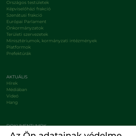
Országos testületek
Képviselőházi frakció
Szenátusi frakció
Európai Parlament
Önkormányzatok
Területi szervezetek
Minisztériumok, kormányzati intézmények
Platformok
Prefektúrák
AKTUÁLIS
Hírek
Médiában
Videó
Hang
DOKUMENTUMOK
Az Ön adatainak védelme