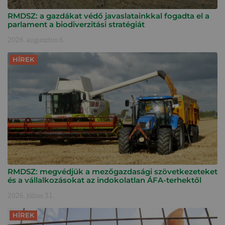
RMDSZ: a gazdákat védő javaslatainkkal fogadta el a
parlament a biodiverzitási stratégiát
2026. augusztus 6.
HÍREK
RMDSZ: megvédjük a mezőgazdasági szövetkezeteket
és a vállalkozásokat az indokolatlan ÁFA-terhektől
2026. július 31.
HÍREK