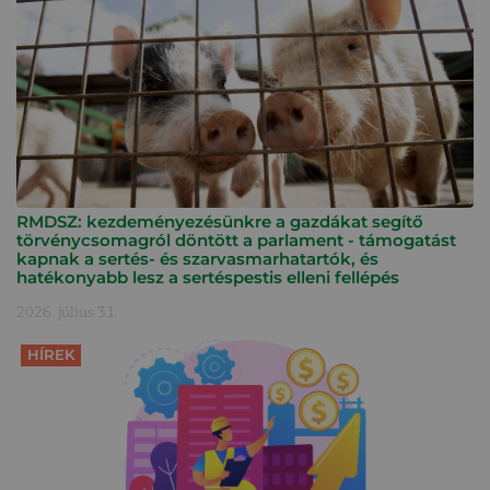
RMDSZ: kezdeményezésünkre a gazdákat segítő
törvénycsomagról döntött a parlament - támogatást
kapnak a sertés- és szarvasmarhatartók, és
hatékonyabb lesz a sertéspestis elleni fellépés
2026. július 31.
HÍREK