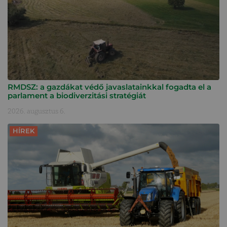
RMDSZ: a gazdákat védő javaslatainkkal fogadta el a
parlament a biodiverzitási stratégiát
2026. augusztus 6.
HÍREK