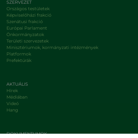
SZERVEZET
Országos testületek
Képviselőházi frakció
Szenátusi frakció
Európai Parlament
Önkormányzatok
Területi szervezetek
Minisztériumok, kormányzati intézmények
Platformok
Prefektúrák
AKTUÁLIS
Hírek
Médiában
Videó
Hang
DOKUMENTUMOK