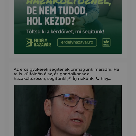
Az erős gyökerek segítenek önmagunk maradni. Ha
te is külföldön élsz, és gondolkodsz a
hazaköltözésen, segítünk! 🖋️ Írj nekünk, 📞 hívj
minket: elérhetőség a kommentben.