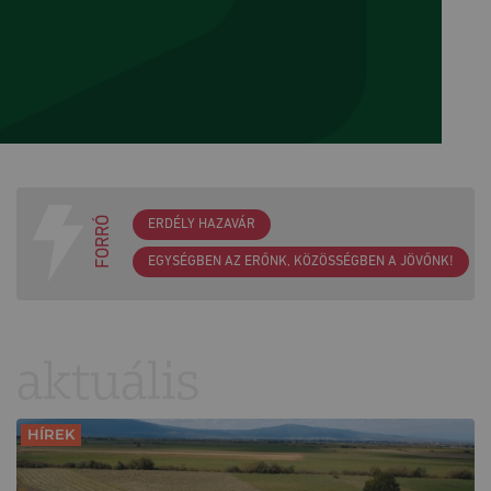
FORRÓ
ERDÉLY HAZAVÁR
EGYSÉGBEN AZ ERŐNK, KÖZÖSSÉGBEN A JÖVŐNK!
aktuális
HÍREK