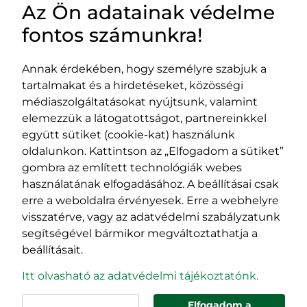
Az Ön adatainak védelme
HASZNOS LINKEK
fontos számunkra!
Annak érdekében, hogy személyre szabjuk a
tartalmakat és a hirdetéseket, közösségi
Impresszum
médiaszolgáltatásokat nyújtsunk, valamint
Adatvédelmi szabályzat
elemezzük a látogatottságot, partnereinkkel
EPP program
együtt sütiket (cookie-kat) használunk
400029 Kolozsvár,
400489 Kolozsvár,
oldalunkon. Kattintson az „Elfogadom a sütiket”
Fürdő (Card. Iuliu Hossu) utca, 41.
Majális utca, 60.
gombra az említett technológiák webes
szám
szám
használatának elfogadásához. A beállításai csak
tel/fax:
0723 250 321
tel/fax:
0264 590 758
erre a weboldalra érvényesek. Erre a webhelyre
email:
office@rmdsz.ro
email:
office@rmdsz.ro
visszatérve, vagy az adatvédelmi szabályzatunk
segítségével bármikor megváltoztathatja a
beállításait.
Itt olvasható az adatvédelmi tájékoztatónk.
Elfogadom a