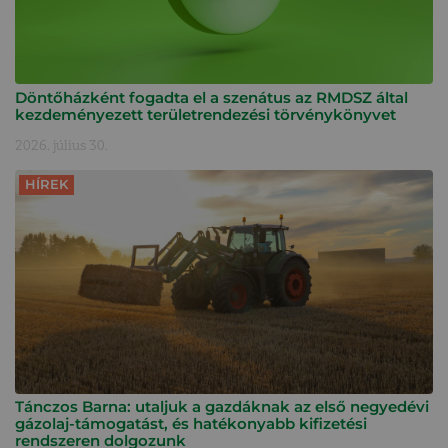
Döntőházként fogadta el a szenátus az RMDSZ által
kezdeményezett területrendezési törvénykönyvet
2026. július 30.
HÍREK
Tánczos Barna: utaljuk a gazdáknak az első negyedévi
gázolaj-támogatást, és hatékonyabb kifizetési
rendszeren dolgozunk