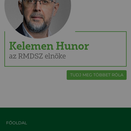
Kelemen Hunor
az RMDSZ elnöke
TUDJ MEG TÖBBET RÓLA
FŐOLDAL