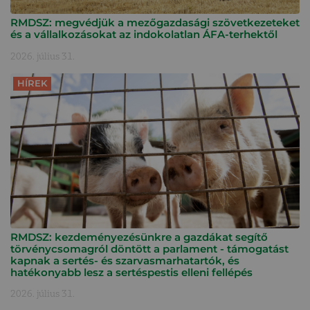
RMDSZ: megvédjük a mezőgazdasági szövetkezeteket
és a vállalkozásokat az indokolatlan ÁFA-terhektől
2026. július 31.
HÍREK
RMDSZ: kezdeményezésünkre a gazdákat segítő
törvénycsomagról döntött a parlament - támogatást
kapnak a sertés- és szarvasmarhatartók, és
hatékonyabb lesz a sertéspestis elleni fellépés
2026. július 31.