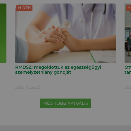
HÍREK
H
RMDSZ: megoldottuk az egészségügyi
Öt
személyzethiány gondját
ta
2026. július 29.
202
MÉG TÖBB AKTUÁLIS