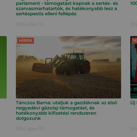
parlament - támogatást kapnak a sertés- és
10
szarvasmarhatartók, és hatékonyabb lesz a
sertéspestis elleni fellépés
2026. július 31.
202
HÍREK
H
Tánczos Barna: utaljuk a gazdáknak az első
Új
negyedévi gázolaj-támogatást, és
hatékonyabb kifizetési rendszeren
dolgozunk
2026. július 30.
202