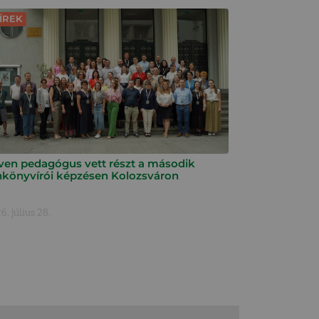
ÍREK
ven pedagógus vett részt a második
nkönyvírói képzésen Kolozsváron
6. július 28.