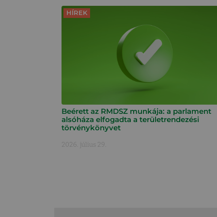
HÍREK
Beérett az RMDSZ munkája: a parlament
alsóháza elfogadta a területrendezési
törvénykönyvet
2026. július 29.