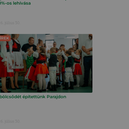
0%-os lehívása
6. július 30.
ÍREK
 bölcsődét építettünk Parajdon
6. július 30.