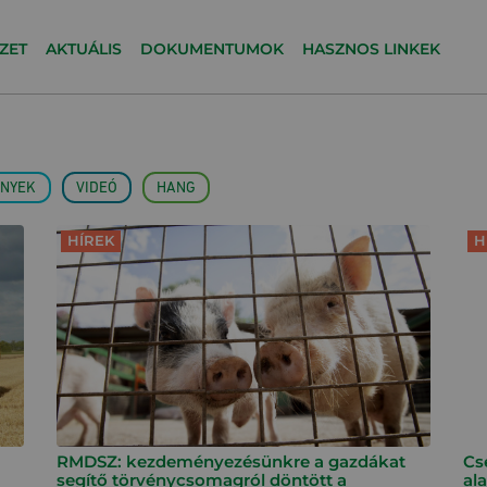
ZET
AKTUÁLIS
DOKUMENTUMOK
HASZNOS LINKEK
NYEK
VIDEÓ
HANG
HÍREK
H
RMDSZ: kezdeményezésünkre a gazdákat
Cse
segítő törvénycsomagról döntött a
al