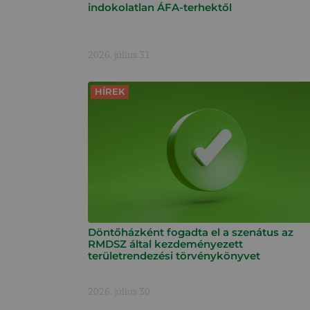
indokolatlan ÁFA-terhektől
2026. július 31.
HÍREK
Döntőházként fogadta el a szenátus az
RMDSZ által kezdeményezett
területrendezési törvénykönyvet
2026. július 30.