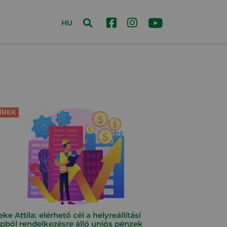
HU
ÍREK
ke Attila: elérhető cél a helyreállítási
apból rendelkezésre álló uniós pénzek