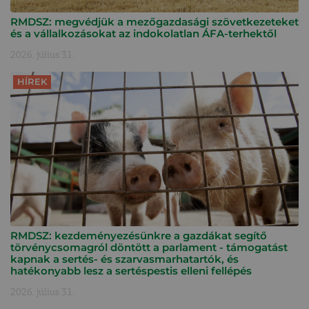
RMDSZ: megvédjük a mezőgazdasági szövetkezeteket
és a vállalkozásokat az indokolatlan ÁFA-terhektől
2026. július 31.
HÍREK
RMDSZ: kezdeményezésünkre a gazdákat segítő
törvénycsomagról döntött a parlament - támogatást
kapnak a sertés- és szarvasmarhatartók, és
hatékonyabb lesz a sertéspestis elleni fellépés
2026. július 31.