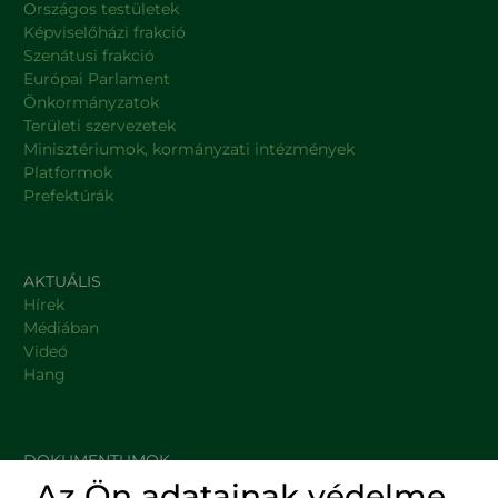
Országos testületek
Képviselőházi frakció
Szenátusi frakció
Európai Parlament
Önkormányzatok
Területi szervezetek
Minisztériumok, kormányzati intézmények
Platformok
Prefektúrák
AKTUÁLIS
Hírek
Médiában
Videó
Hang
DOKUMENTUMOK
Az Ön adatainak védelme