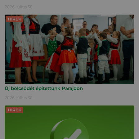
2026. július 30.
HÍREK
Új bölcsődét építettünk Parajdon
2026. július 30.
HÍREK