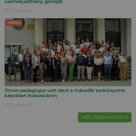
személyzethiány gondját
2026. július 29.
HÍREK
Ötven pedagógus vett részt a második tankönyvírói
képzésen Kolozsváron
2026. július 28.
MÉG TÖBB AKTUÁLIS