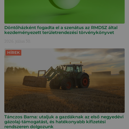
Döntőházként fogadta el a szenátus az RMDSZ által
kezdeményezett területrendezési törvénykönyvet
2026. július 30.
HÍREK
Tánczos Barna: utaljuk a gazdáknak az első negyedévi
gázolaj-támogatást, és hatékonyabb kifizetési
rendszeren dolgozunk