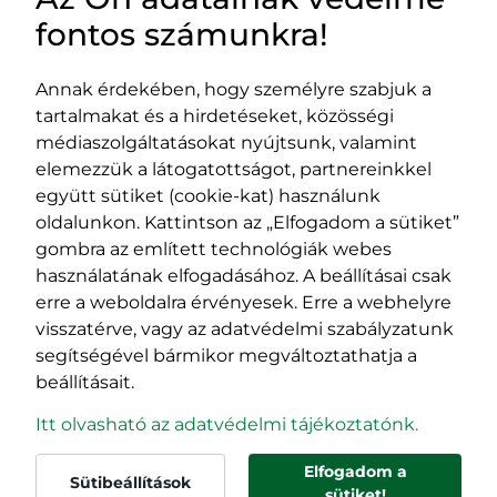
HASZNOS LINKEK
fontos számunkra!
Annak érdekében, hogy személyre szabjuk a
tartalmakat és a hirdetéseket, közösségi
Impresszum
médiaszolgáltatásokat nyújtsunk, valamint
Adatvédelmi szabályzat
elemezzük a látogatottságot, partnereinkkel
EPP program
együtt sütiket (cookie-kat) használunk
400029 Kolozsvár,
400489 Kolozsvár,
oldalunkon. Kattintson az „Elfogadom a sütiket”
Fürdő (Card. Iuliu Hossu) utca, 41.
Majális utca, 60.
gombra az említett technológiák webes
szám
szám
használatának elfogadásához. A beállításai csak
tel/fax:
0723 250 321
tel/fax:
0264 590 758
erre a weboldalra érvényesek. Erre a webhelyre
email:
office@rmdsz.ro
email:
office@rmdsz.ro
visszatérve, vagy az adatvédelmi szabályzatunk
segítségével bármikor megváltoztathatja a
beállításait.
Itt olvasható az adatvédelmi tájékoztatónk.
Elfogadom a
Sütibeállítások
© rmdsz.ro 2026
sütiket!