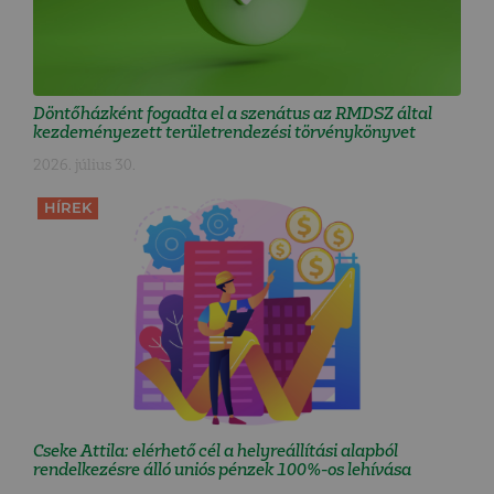
Döntőházként fogadta el a szenátus az RMDSZ által
kezdeményezett területrendezési törvénykönyvet
2026. július 30.
HÍREK
Cseke Attila: elérhető cél a helyreállítási alapból
rendelkezésre álló uniós pénzek 100%-os lehívása