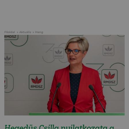
Főoldal
Aktuális
Hang
Hegedüs Csilla nyilatkozata a