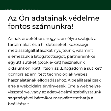
DOKUMENTUMOK
Az Ön adatainak védelme
HASZNOS LINKEK
fontos számunkra!
Annak érdekében, hogy személyre szabjuk a
tartalmakat és a hirdetéseket, közösségi
Impresszum
médiaszolgáltatásokat nyújtsunk, valamint
Adatvédelmi szabályzat
elemezzük a látogatottságot, partnereinkkel
EPP program
együtt sütiket (cookie-kat) használunk
400029 Kolozsvár,
400489 Kolozsvár,
oldalunkon. Kattintson az „Elfogadom a sütiket”
Fürdő (Card. Iuliu Hossu) utca, 41.
Majális utca, 60.
gombra az említett technológiák webes
szám
szám
használatának elfogadásához. A beállításai csak
tel/fax:
0723 250 321
tel/fax:
0264 590 758
erre a weboldalra érvényesek. Erre a webhelyre
email:
office@rmdsz.ro
email:
office@rmdsz.ro
visszatérve, vagy az adatvédelmi szabályzatunk
segítségével bármikor megváltoztathatja a
beállításait.