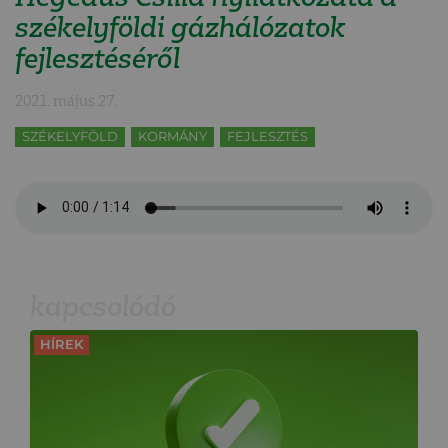
székelyföldi gázhálózatok
fejlesztéséről
2021. május 27.
SZÉKELYFÖLD
KORMÁNY
FEJLESZTÉS
kapcsolódó
HÍREK