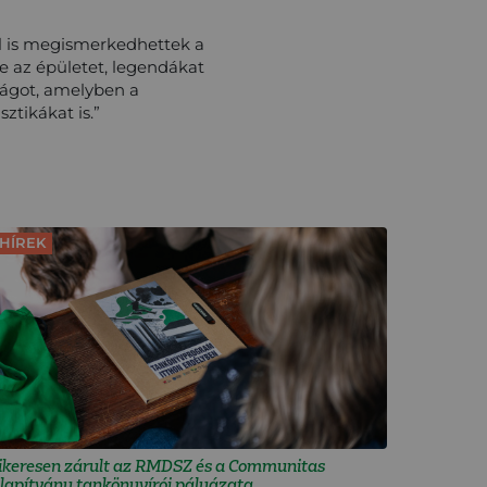
el is megismerkedhettek a
be az épületet, legendákat
zágot, amelyben a
ztikákat is.”
HÍREK
ikeresen zárult az RMDSZ és a Communitas
lapítvány tankönyvírói pályázata