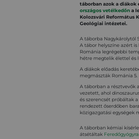
táborban azok a diákok 
országos vetélkedőn
a l
Kolozsvári Református K
Geológiai intézetei.
A táborba Nagykárolytól S
A tábor helyszíne azért i
Románia legrégebbi templ
hétre megtelik élettel és 
A diákok előadás keretébe
megmászták Románia 5. l
A táborban a résztvevők a 
vezetett, ahol dinoszauru
és szerencsét próbáltak a
rendezett őserdőben bara
közigazgatási egységek 
A táborban kémiai kísérlet
átsétáltak
Feredőgyógyra