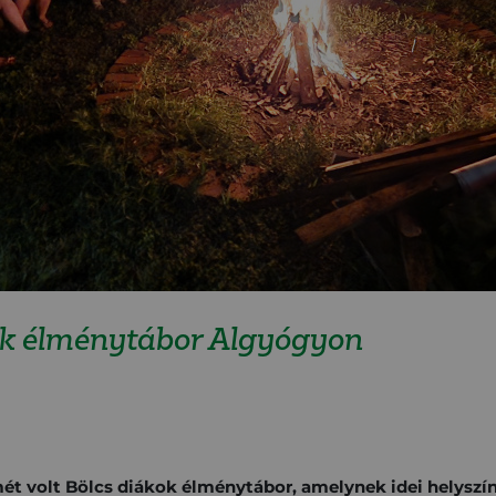
kok élménytábor Algyógyon
mét volt Bölcs diákok élménytábor, amelynek idei helyszí