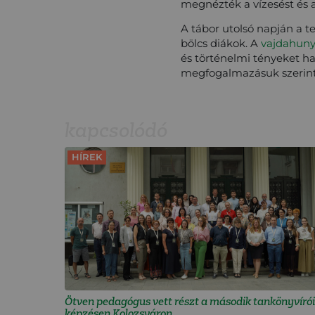
megnézték a vízesést és 
A tábor utolsó napján a 
bölcs diákok. A
vajdahuny
és történelmi tényeket h
megfogalmazásuk szerint „
kapcsolódó
HÍREK
Ötven pedagógus vett részt a második tankönyvírói
képzésen Kolozsváron