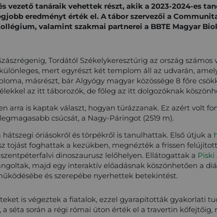
és vezető tanáraik vehettek részt, akik a 2023-2024-es ta
egjobb eredményt érték el. A tábor szervezői a Communita
ollégium, valamint szakmai partnerei a BBTE Magyar Biol
zászrégenig, Tordától Székelykeresztúrig az ország számos v
s különleges, mert egyrészt két templom áll az udvarán, amel
oma, másrészt, bár Algyógy magyar közössége 8 főre csökken
lélekkel az itt táborozók, de főleg az itt dolgozóknak köszön
n arra is kaptak választ, hogyan túrázzanak. Ez azért volt fo
egmagasabb csúcsát, a Nagy-Páringot (2519 m).
hátszegi óriásokról és törpékről is tanulhattak. Első útjuk a
sz tojást foghattak a kezükben, megnézték a frissen felújítot
 szentpéterfalvi dinoszaurusz lelőhelyen. Ellátogattak a
Pisk
ngoltak, majd egy interaktív előadásnak köszönhetően a di
működésébe és szerepébe nyerhettek betekintést.
eket is végeztek a fiatalok, ezzel gyarapították gyakorlati t
, a séta során a régi római úton érték el a travertin kőfejtőig