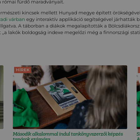
a római fürdő maradványait.
természeti kincsek mellett Hunyad megye épített örökségév
adi várban
egy interaktív applikáció segítségével járhatták 
allgatva. A táborban a diákok megalapították a Bölcsdiákors
a lakók boldogság indexe megelőzi még a finnországi statis
HÍREK
Második alkalommal indul tankönyvszerzői képzés
S
tanárok számára
A