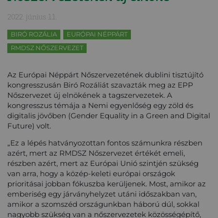
2022. június 11.
BIRÓ ROZÁLIA
EURÓPAI NÉPPÁRT
RMDSZ NŐSZERVEZET
Az Európai Néppárt Nőszervezetének dublini tisztújító
kongresszusán Biró Rozáliát szavazták meg az EPP
Nőszervezet új elnökének a tagszervezetek. A
kongresszus témája a Nemi egyenlőség egy zöld és
digitalis jövőben (Gender Equality in a Green and Digital
Future) volt.
„Ez a lépés hatványozottan fontos számunkra részben
azért, mert az RMDSZ Nőszervezet értékét emeli,
részben azért, mert az Európai Unió szintjén szükség
van arra, hogy a közép-keleti európai országok
prioritásai jobban fókuszba kerüljenek. Most, amikor az
emberiség egy járványhelyzet utáni időszakban van,
amikor a szomszéd országunkban háború dúl, sokkal
nagyobb szükség van a nőszervezetek közösségépítő,