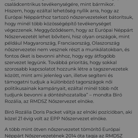
családcentrikus tevékenységére, mint bármikor.
Hiszem, hogy ezáltal lehetőség nyílik arra, hogy az
Európai Néppárthoz tartozó nőszervezeteket bátorítsuk,
hogy minél több közösségépítő tevékenységet
végezzenek. Meggyőződésem, hogy az Európai Néppárt
Nőszervezetét lehet bővíteni, hisz olyan országok, mint
például Magyarország, Franciaország, Olaszország
nőszervezetei nem vesznek részt a munkálatokban, és
fontos őket is bevonni ahhoz, hogy egy átfogóbb
szervezet legyünk. Továbbá prioritás, hogy sokkal
szorosabb kapcsolatot hozzunk létre a tagszervezetek
között, mint ami jelenleg van, illetve segíteni és
támogatni tudjuk a különböző tagországok női
politikusainak kampányait, ezáltal minél több nőt
tudjunk bevonni a döntéshozatalba” – mondta Biró
Rozália, az RMDSZ Nőszervezet elnöke.
Biró Rozália Doris Packet váltja az elnöki pozícióban, aki
közel 21 évig volt az EPP Nőszervezet elnöke.
A több mint ötven nőszervezetet tömörítő Európai
Néppárt Nőszervezetének 2014 óta tagja az RMDSZ