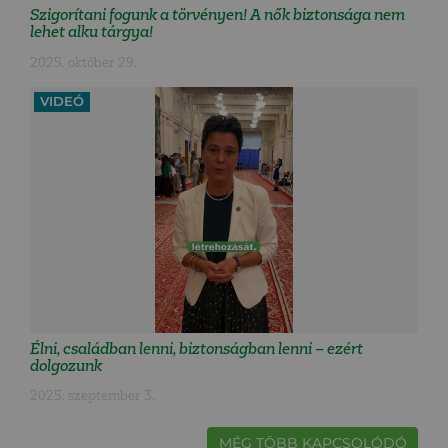
Szigorítani fogunk a törvényen! A nők biztonsága nem
lehet alku tárgya!
2025. október 29.
VIDEÓ
Élni, családban lenni, biztonságban lenni – ezért
dolgozunk
2025. szeptember 3.
MÉG TÖBB KAPCSOLÓDÓ