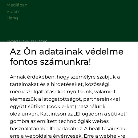
Médiában
Videó
Hang
DOKUMENTUMOK
Az Ön adatainak védelme
HASZNOS LINKEK
fontos számunkra!
Annak érdekében, hogy személyre szabjuk a
tartalmakat és a hirdetéseket, közösségi
Impresszum
médiaszolgáltatásokat nyújtsunk, valamint
Adatvédelmi szabályzat
elemezzük a látogatottságot, partnereinkkel
EPP program
együtt sütiket (cookie-kat) használunk
400029 Kolozsvár,
400489 Kolozsvár,
oldalunkon. Kattintson az „Elfogadom a sütiket”
Fürdő (Card. Iuliu Hossu) utca, 41.
Majális utca, 60.
gombra az említett technológiák webes
szám
szám
használatának elfogadásához. A beállításai csak
tel/fax:
0723 250 321
tel/fax:
0264 590 758
erre a weboldalra érvényesek. Erre a webhelyre
email:
office@rmdsz.ro
email: