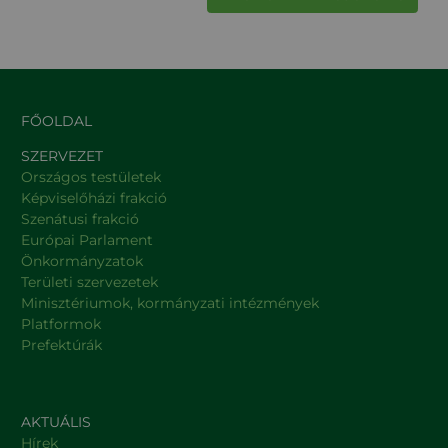
FŐOLDAL
SZERVEZET
Országos testületek
Képviselőházi frakció
Szenátusi frakció
Európai Parlament
Önkormányzatok
Területi szervezetek
Minisztériumok, kormányzati intézmények
Platformok
Prefektúrák
AKTUÁLIS
Hírek