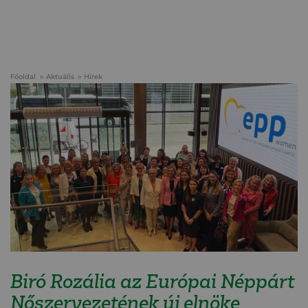
Főoldal
Aktuális
Hírek
Biró Rozália az Európai Néppárt
Nőszervezetének új elnöke