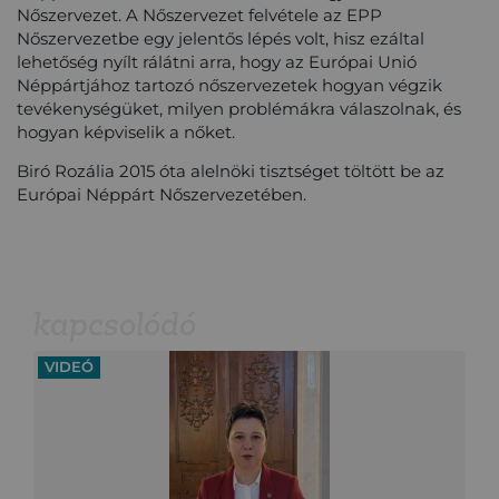
Nőszervezet. A Nőszervezet felvétele az EPP
Nőszervezetbe egy jelentős lépés volt, hisz ezáltal
lehetőség nyílt rálátni arra, hogy az Európai Unió
Néppártjához tartozó nőszervezetek hogyan végzik
tevékenységüket, milyen problémákra válaszolnak, és
hogyan képviselik a nőket.
Biró Rozália 2015 óta alelnöki tisztséget töltött be az
Európai Néppárt Nőszervezetében.
kapcsolódó
VIDEÓ