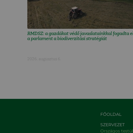
RMDSZ: a gazdákat védő javaslatainkkal fogadta e
a parlament a biodiverzitási stratégiát
2026. augusztus 6.
FŐOLDAL
SZERVEZET
Országos testü