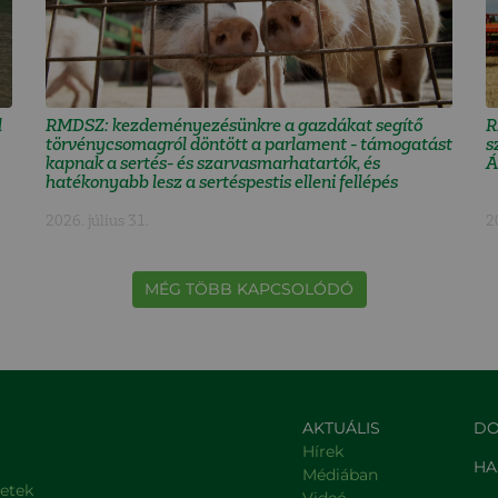
l
RMDSZ: kezdeményezésünkre a gazdákat segítő
R
törvénycsomagról döntött a parlament - támogatást
s
kapnak a sertés- és szarvasmarhatartók, és
Á
hatékonyabb lesz a sertéspestis elleni fellépés
2026. július 31.
2
MÉG TÖBB KAPCSOLÓDÓ
AKTUÁLIS
DO
Hírek
HA
Médiában
letek