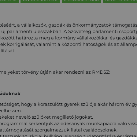
éséért, a vállalkozók, gazdák és önkormányzatok támogatás
új parlamenti ülésszakban. A Szövetség parlamenti csoportja
jai között határozta meg a kormány vállalkozókkal és gazdák
ek korrigálását, valamint a központi hatóságok és az állam
lítását.
melyeket törvény útján akar rendezni az RMDSZ:
ládoknak
tőséget, hogy a koraszülött gyerek szülője akár három év g
yelhessen.
ekeket nevelő szülőket megillető jogokat.
rogrammal serkentjük az édesanyák munkapiacra való vissz
attámogatását szorgalmazzuk fiatal családosoknak.
 teszünk az iskolai bullying jelenség tudatosítására és vissza