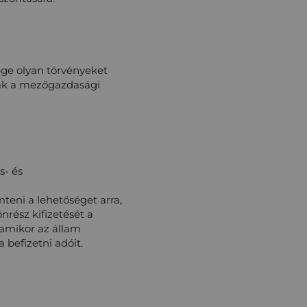
ége olyan törvényeket
nak a mezőgazdasági
s- és
teni a lehetőséget arra,
rész kifizetését a
amikor az állam
 befizetni adóit.