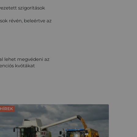
zetett szigorítások
ok révén, beleértve az
al lehet megvédeni az
enciós kvótákat
HÍREK