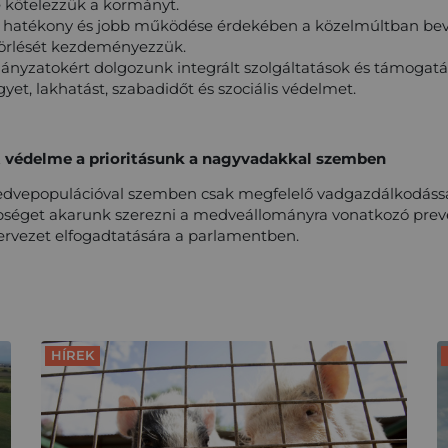
e kötelezzük a kormányt.
hatékony és jobb működése érdekében a közelmúltban beve
törlését kezdeményezzük.
nyzatokért dolgozunk integrált szolgáltatások és támogatás
yet, lakhatást, szabadidőt és szociális védelmet.
t védelme a prioritásunk a nagyvadakkal szemben
edvepopulációval szemben csak megfelelő vadgazdálkodáss
bséget akarunk szerezni a medveállományra vonatkozó prev
ervezet elfogadtatására a parlamentben.
HÍREK