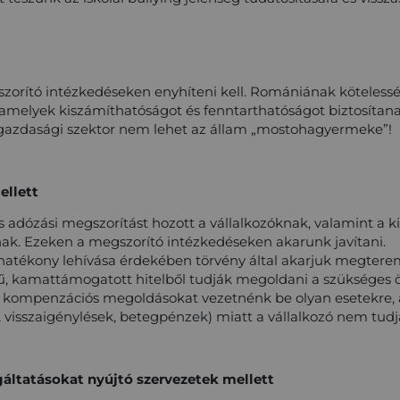
zorító intézkedéseken enyhíteni kell. Romániának köteless
, amelyek kiszámíthatóságot és fenntarthatóságot biztosíta
gazdasági szektor nem lehet az állam „mostohagyermeke”!
ellett
adózási megszorítást hozott a vállalkozóknak, valamint a ki
ak. Ezeken a megszorító intézkedéseken akarunk javítani.
hatékony lehívása érdekében törvény által akarjuk megterem
ű, kamattámogatott hitelből tudják megoldani a szükséges ön
á kompenzációs megoldásokat vezetnénk be olyan esetekre, 
 visszaigénylések, betegpénzek) miatt a vállalkozó nem tudja
lgáltatásokat nyújtó szervezetek mellett