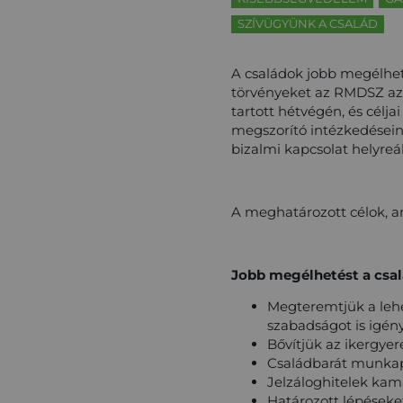
SZÍVÜGYÜNK A CSALÁD
A családok jobb megélhet
törvényeket az RMDSZ az 
tartott hétvégén, és cél
megszorító intézkedésein
bizalmi kapcsolat helyreál
A meghatározott célok, a
Jobb megélhetést a csa
Megteremtjük a lehe
szabadságot is igén
Bővítjük az ikergyer
Családbarát munkap
Jelzáloghitelek kam
Határozott lépéseket