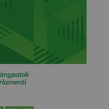
mányzatok
rlamenti
A
SZIMBÓLUMOK