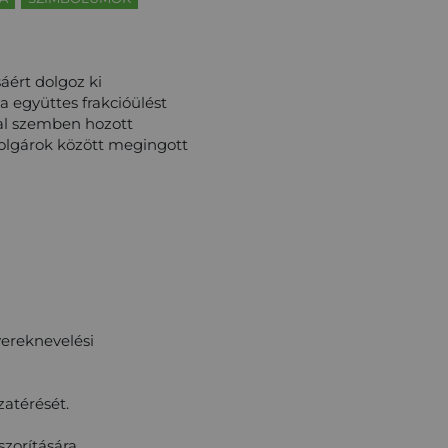
áért dolgoz ki
 együttes frakcióülést
kal szemben hozott
polgárok között megingott
yereknevelési
atérését.
szorítására.