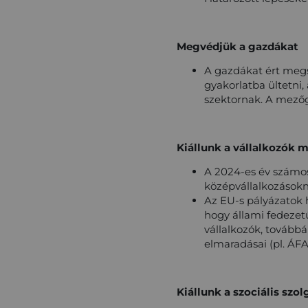
Megvédjük a gazdákat
A gazdákat ért megs
gyakorlatba ültetni
szektornak. A mező
Kiállunk a vállalkozók m
A 2024-es év számos 
középvállalkozásokn
Az EU-s pályázatok 
hogy állami fedezet
vállalkozók, tovább
elmaradásai (pl. ÁFA
Kiállunk a szociális szo