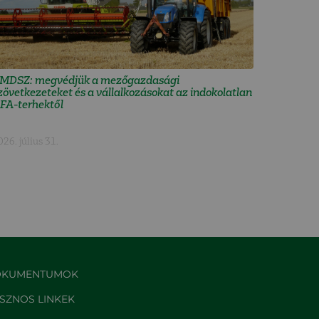
MDSZ: megvédjük a mezőgazdasági
zövetkezeteket és a vállalkozásokat az indokolatlan
FA-terhektől
026. július 31.
KUMENTUMOK
SZNOS LINKEK