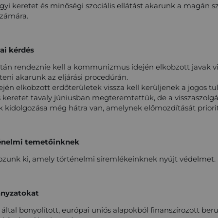
i keretet és minőségi szociális ellátást akarunk a magán szo
számára.
ai kérdés
án rendeznie kell a kommunizmus idején elkobzott javak vi
teni akarunk az eljárási procedúrán.
n elkobzott erdőterületek vissza kell kerüljenek a jogos t
 keretet tavaly júniusban megteremtettük, de a visszaszolg
kidolgozása még hátra van, amelynek előmozdítását priorit
énelmi temetőinknek
ozunk ki, amely történelmi síremlékeinknek nyújt védelmet.
nyzatokat
tal bonyolított, európai uniós alapokból finanszírozott ber