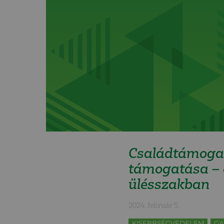
Családtámogat
támogatása – e
ülésszakban
2024. február 5.
KISEBBSÉGVÉDELEM
GA