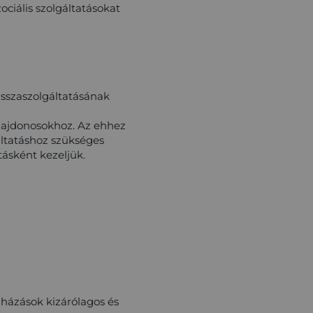
ciális szolgáltatásokat
sszaszolgáltatásának
ulajdonosokhoz. Az ehhez
áltatáshoz szükséges
ásként kezeljük.
uházások kizárólagos és