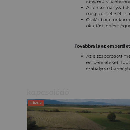
időszerű kifizetésér
Az önkormányzatok 
megszüntetését, el
Családbarát önkormá
oktatást, egészségüg
Továbbra is az emberéle
Az elszaporodott m
emberéleteket. Töb
szabályozó törvényt
kapcsolódó
HÍREK