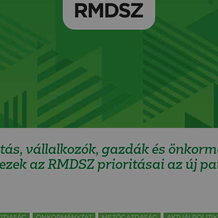
ás, vállalkozók, gazdák és önkor
zek az RMDSZ prioritásai az új pa
ZDASÁG
ÖNKORMÁNYZAT
MEZŐGAZDASÁG
AKTUÁLPOLITIK