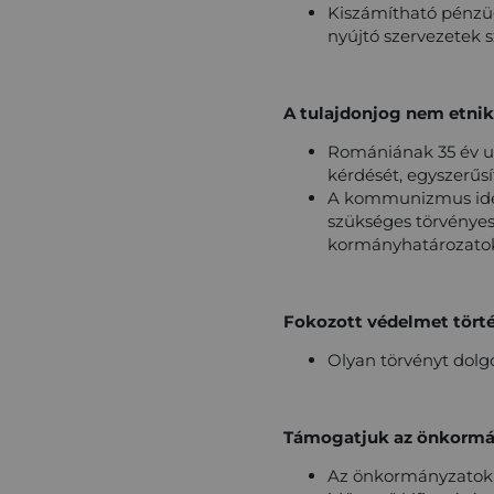
Kiszámítható pénzügy
nyújtó szervezetek 
A tulajdonjog nem etnik
Romániának 35 év ut
kérdését, egyszerűsí
A kommunizmus idejé
szükséges törvényes
kormányhatározatok 
Fokozott védelmet tört
Olyan törvényt dolg
Támogatjuk az önkormá
Az önkormányzatok ál