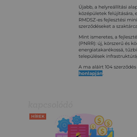
Újabb, a helyreállítási al
középületek felújítására, 
RMDSZ-es fejlesztési mini
szerződéseket a szaktárca
Mint ismeretes, a fejlesz
(PNRR): új, körszerű és 
energiatakarékossá, tűzbiz
települések infrastruktúrá
A ma aláírt 104 szerződés 
honlapján
.
kapcsolódó
HÍREK