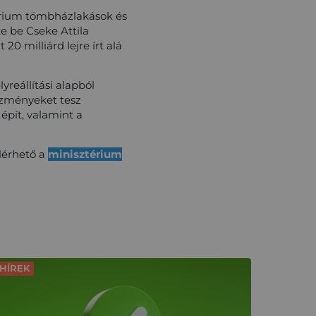
ztérium tömbházlakások és
te be Cseke Attila
0 milliárd lejre írt alá
yreállítási alapból
ézményeket tesz
 épít, valamint a
elérhető a
minisztérium
HÍREK