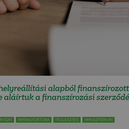
 helyreállítási alapból finanszírozo
e aláírtuk a finanszírozási szerződé
NYZAT
INFRASTUKTÚRA
FEJLESZTÉS
MINISZTÉRIUM