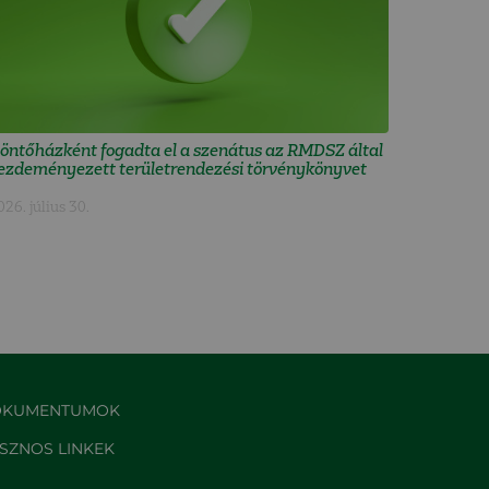
öntőházként fogadta el a szenátus az RMDSZ által
ezdeményezett területrendezési törvénykönyvet
026. július 30.
KUMENTUMOK
SZNOS LINKEK