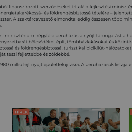
apból finanszírozott szerződéseket írt alá a fejlesztési minis
energiatakarékossá- és földrengésbiztossá tételére – jelentet
szter. A szaktárcavezető elmondta: eddig összesen több mint 2
.
tési minisztérium négyféle beruházásra nyújt támogatást a hel
környezetbarát bölcsődéket épít, tömbházlakásokat és közint
tossá és földrengésbiztossá, turisztikai bicikliút-hálózatokat
ját teszi fejlettebbé és zöldebbé.
980 millió lejt nyújt épületfelújításra. A beruházások listája 
HÍREK