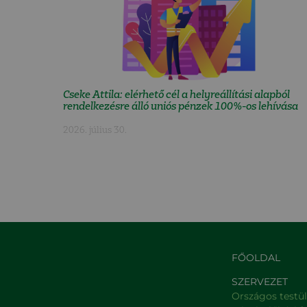
Cseke Attila: elérhető cél a helyreállítási alapból
rendelkezésre álló uniós pénzek 100%-os lehívása
2026. július 30.
FŐOLDAL
SZERVEZET
Országos testü