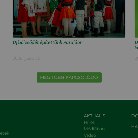
Új bölcsődét építettünk Parajdon
D
k
2026. július 30.
2
MÉG TÖBB KAPCSOLÓDÓ
AKTUÁLIS
DO
Hírek
HA
Médiában
letek
Videó