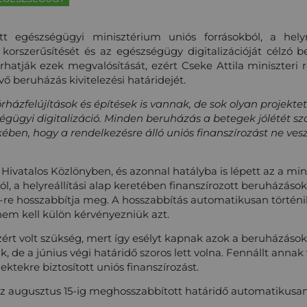
 egészségügyi minisztérium uniós forrásokból, a helyr
 korszerűsítését és az egészségügy digitalizációját célzó 
hatják ezek megvalósítását, ezért Cseke Attila miniszteri 
 beruházás kivitelezési határidejét.
házfelújítások és építések is vannak, de sok olyan projektet 
gügyi digitalizáció. Minden beruházás a betegek jólétét sz
en, hogy a rendelkezésre álló uniós finanszírozást ne veszí
Hivatalos Közlönyben, és azonnal hatályba is lépett az a mini
ból, a helyreállítási alap keretében finanszírozott beruházások
5-re hosszabbítja meg. A hosszabbítás automatikusan történi
m kell külön kérvényezniük azt.
ért volt szükség, mert így esélyt kapnak azok a beruházások,
 de a június végi határidő szoros lett volna. Fennállt anna
jektekre biztosított uniós finanszírozást.
 az augusztus 15-ig meghosszabbított határidő automatikus