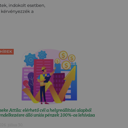
tek, indokolt esetben,
 kérvényezzék a
HÍREK
seke Attila: elérhető cél a helyreállítási alapból
endelkezésre álló uniós pénzek 100%-os lehívása
026. július 30.