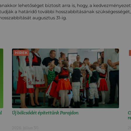
anakkor lehetőséget biztosít arra is, hogy, a kedvezményezet
udják a határidő további hosszabbításának szükségességét,
hosszabbítását augusztus 31-ig.
HÍREK
l
Új bölcsődét építettünk Parajdon
C
r
2026. július 30.
2