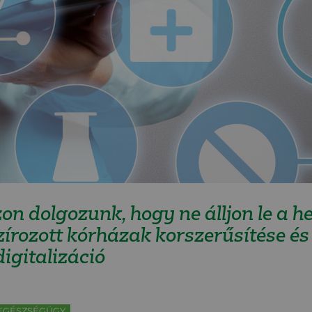
zon dolgozunk, hogy ne álljon le a he
zírozott kórházak korszerűsítése és
igitalizáció
EGÉSZSÉGÜGY