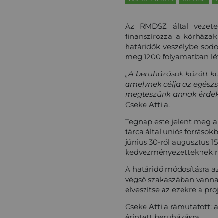
Az RMDSZ által vezetett
finanszírozza a kórházak
határidők veszélybe sodor
meg 1200 folyamatban lévő
„A beruházások között kór
amelynek célja az egészsé
megteszünk annak érdekéb
Cseke Attila.
Tegnap este jelent meg a 
tárca által uniós források
június 30-ról augusztus 1
kedvezményezetteknek ne
A határidő módosításra az
végső szakaszában vannak,
elveszítse az ezekre a pro
Cseke Attila rámutatott:
érintett beruházásra.