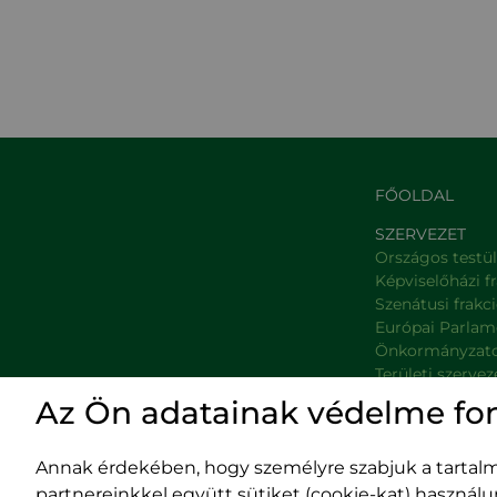
FŐOLDAL
SZERVEZET
Országos testü
Képviselőházi f
Szenátusi frakc
Európai Parlam
Önkormányzat
Területi szervez
Minisztériumok
Az Ön adatainak védelme fo
Platformok
Prefektúrák
Annak érdekében, hogy személyre szabjuk a tartalma
partnereinkkel együtt sütiket (cookie-kat) használ