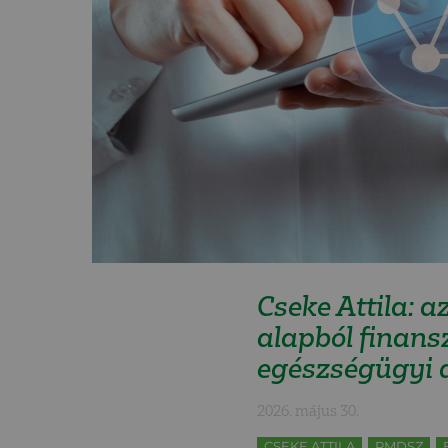
Cseke Attila: a
alapból finans
egészségügyi d
2026. május 30.
CSEKE ATTILA
RMDSZ