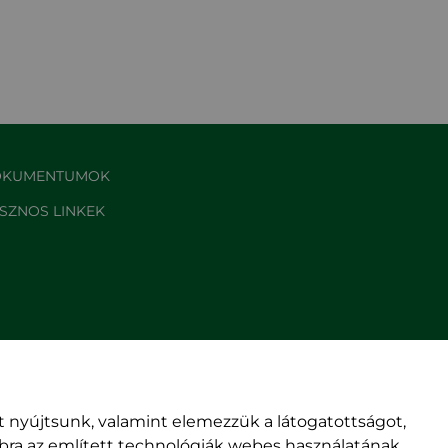
KUMENTUMOK
SZNOS LINKEK
 nyújtsunk, valamint elemezzük a látogatottságot,
mbra az említett technológiák webes használatának