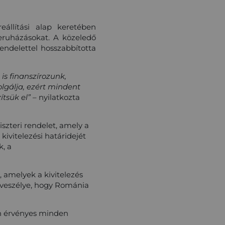
eállítási alap keretében
beruházásokat. A közeledő
rendelettel hosszabbította
is finanszírozunk,
olgálja, ezért mindent
tsük el”
– nyilatkozta
szteri rendelet, amely a
 kivitelezési határidejét
k, a
 amelyek a kivitelezés
k veszélye, hogy Románia
an érvényes minden