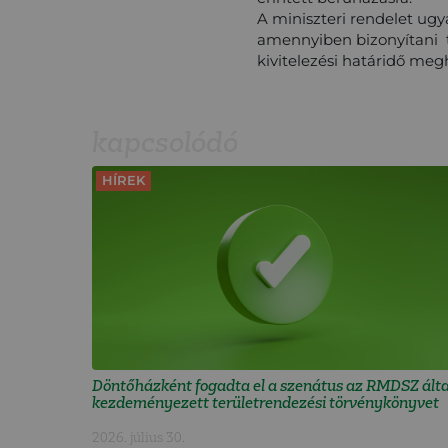
A miniszteri rendelet ugy
amennyiben bizonyítani t
kivitelezési határidő meg
kapcsolódó
HÍREK
Döntőházként fogadta el a szenátus az RMDSZ álta
kezdeményezett területrendezési törvénykönyvet
2026. július 30.