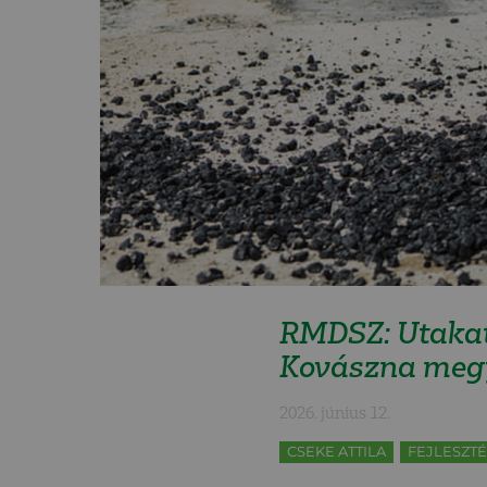
RMDSZ: Utakat 
Kovászna meg
2026. június 12.
CSEKE ATTILA
FEJLESZTÉ