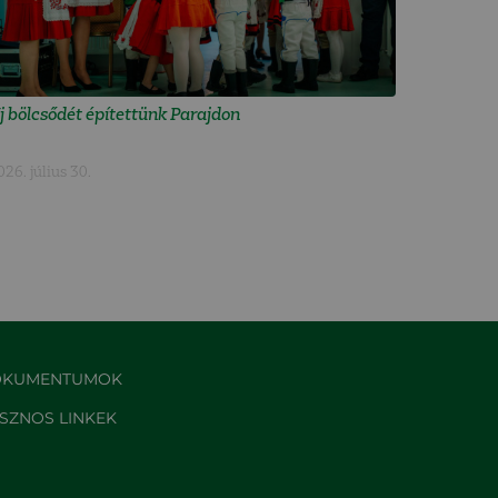
j bölcsődét építettünk Parajdon
026. július 30.
KUMENTUMOK
SZNOS LINKEK