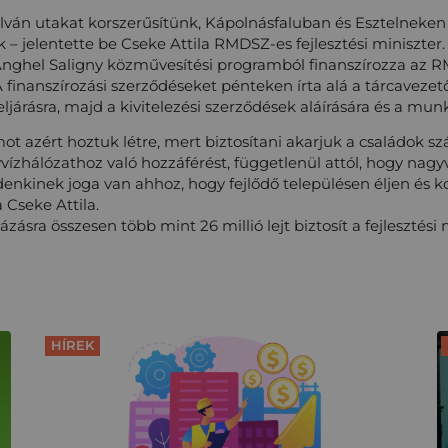
lván utakat korszerűsítünk, Kápolnásfaluban és Esztelneken 
ük – jelentette be Cseke Attila RMDSZ-es fejlesztési miniszte
Anghel Saligny közművesítési programból finanszírozza az R
A finanszírozási szerződéseket pénteken írta alá a tárcavezet
eljárásra, majd a kivitelezési szerződések aláírására és a m
t azért hoztuk létre, mert biztosítani akarjuk a családok s
vízhálózathoz való hozzáférést, függetlenül attól, hogy nag
enkinek joga van ahhoz, hogy fejlődő településen éljen és 
 Cseke Attila.
zásra összesen több mint 26 millió lejt biztosít a fejlesztési
HÍREK