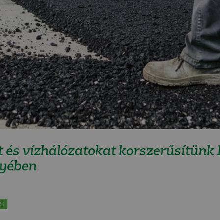
és vízhálózatokat korszerűsítünk 
yében
S