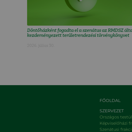
Döntőházként fogadta el a szenátus az RMDSZ álta
kezdeményezett területrendezési törvénykönyvet
2026. július 30.
FŐOLDAL
SZERVEZET
Országos testü
Képviselőházi f
Szenátusi frakc