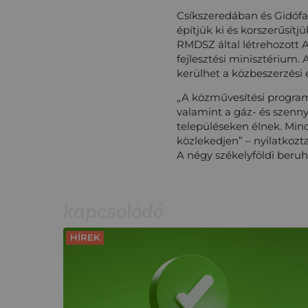
Csíkszeredában és Gidófa
építjük ki és korszerűsítj
RMDSZ által létrehozott 
fejlesztési minisztérium. 
kerülhet a közbeszerzési 
„A közművesítési programo
valamint a gáz- és szenny
településeken élnek. Mind
közlekedjen” – nyilatkozta
A négy székelyföldi beruhá
kapcsolódó
HÍREK