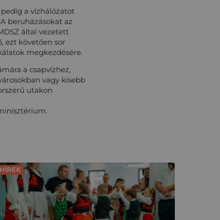
pedig a vízhálózatot
r. A beruházásokat az
MDSZ által vezetett
ő, ezt követően sor
unkálatok megkezdésére.
zámára a csapvízhez,
yvárosokban vagy kisebb
korszerű utakon
 minisztérium.
HÍREK