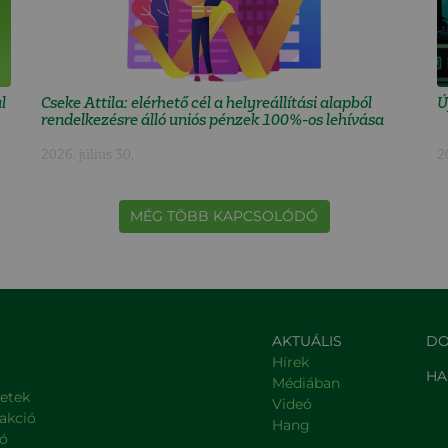
l
Cseke Attila: elérhető cél a helyreállítási alapból
Ú
rendelkezésre álló uniós pénzek 100%-os lehívása
2026. július 30.
2
MÉG TÖBB KAPCSOLÓDÓ
AKTUÁLIS
DO
Hírek
HA
Médiában
letek
Videó
rakció
Hang
ió