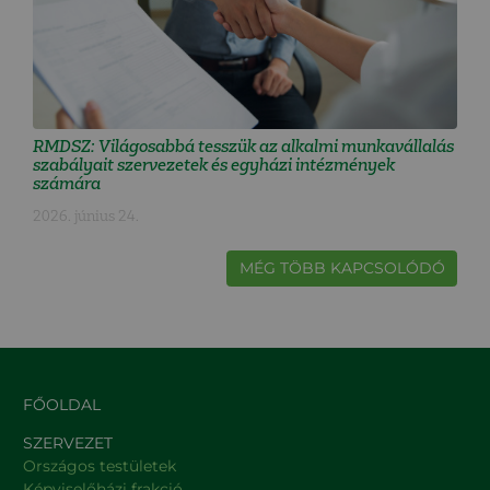
RMDSZ: Világosabbá tesszük az alkalmi munkavállalás
szabályait szervezetek és egyházi intézmények
számára
2026. június 24.
MÉG TÖBB KAPCSOLÓDÓ
FŐOLDAL
SZERVEZET
Országos testületek
Képviselőházi frakció