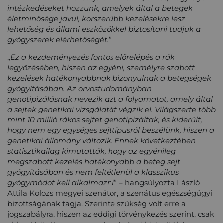
intézkedéseket hozzunk, amelyek által a betegek
életminősége javul, korszerűbb kezelésekre lesz
lehetőség és állami eszközökkel biztosítani tudjuk a
gyógyszerek elérhetőségét.
”
„
Ez a kezdeményezés fontos előrelépés a rák
legyőzésében, hiszen az egyéni, személyre szabott
kezelések hatékonyabbnak bizonyulnak a betegségek
gyógyításában. Az orvostudományban
genotipizálásnak nevezik azt a folyamatot, amely által
a sejtek genetikai vizsgálatát végzik el. Világszerte több
mint 10 millió rákos sejtet genotipizáltak, és kiderült,
hogy nem egy egységes sejttípusról beszélünk, hiszen a
genetikai állomány változik. Ennek következtében
statisztikailag kimutatták, hogy az egyénileg
megszabott kezelés hatékonyabb a beteg sejt
gyógyításában és nem feltétlenül a klasszikus
gyógymódot kell alkalmazni
” – hangsúlyozta László
Attila Kolozs megyei szenátor, a szenátus egészségügyi
bizottságának tagja. Szerinte szükség volt erre a
jogszabályra, hiszen az eddigi törvénykezés szerint, csak