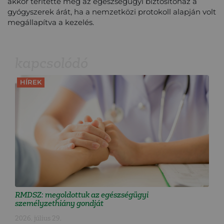
akkor téritette meg az egészségügyi biztosítóház a
gyógyszerek árát, ha a nemzetközi protokoll alapján volt
megállapítva a kezelés.
kapcsolódó
HÍREK
RMDSZ: megoldottuk az egészségügyi
személyzethiány gondját
2026. július 29.