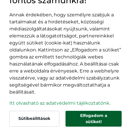
fontos számunkra!
Annak érdekében, hogy személyre szabjuk a
tartalmakat és a hirdetéseket, közösségi
Impresszum
médiaszolgáltatásokat nyújtsunk, valamint
Adatvédelmi szabályzat
elemezzük a látogatottságot, partnereinkkel
EPP program
együtt sütiket (cookie-kat) használunk
400029 Kolozsvár,
400489 Kolozsvár,
oldalunkon. Kattintson az „Elfogadom a sütiket”
Fürdő (Card. Iuliu Hossu) utca, 41.
Majális utca, 60.
gombra az említett technológiák webes
szám
szám
használatának elfogadásához. A beállításai csak
tel/fax:
0723 250 321
tel/fax:
0264 590 758
erre a weboldalra érvényesek. Erre a webhelyre
email:
office@rmdsz.ro
email:
office@rmdsz.ro
visszatérve, vagy az adatvédelmi szabályzatunk
segítségével bármikor megváltoztathatja a
beállításait.
Itt olvasható az adatvédelmi tájékoztatónk.
Elfogadom a
Sütibeállítások
© rmdsz.ro 2026
sütiket!