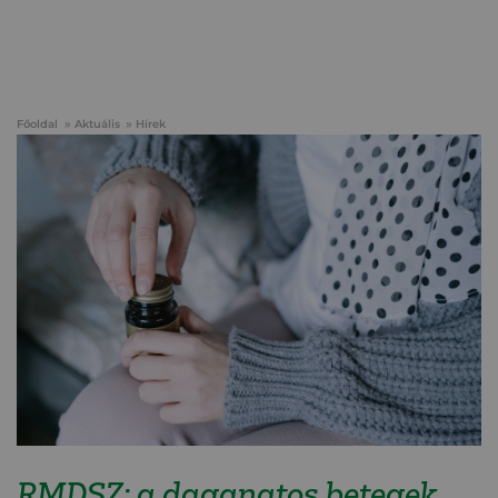
Főoldal
Aktuális
Hírek
RMDSZ: a daganatos betegek