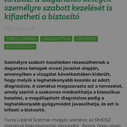
személyre szabott kezelését is
kifizetheti a biztosító
2023. március 8.
TUROS LÓRÁND
LÁSZLÓ ATTILA
SZENÁTUS
EGÉSZSÉGÜGY
Személyre szabott kezelésben részesülhetnek a
daganatos betegek orvosi javaslat alapján,
amennyiben a vizsgálat következtében kiderült,
hogy melyik a leghatékonyabb kezelés az adott
diagnózisra. A szenátus megszavazta azt a tervezetet,
amely szerint a szakorvos módosíthatja a klasszikus
kezelést, a megállapított diagnózisra pedig a
leghatékonyabb gyógymódot javasolhatja, és ezt is
kifizeti a biztosító.
Turos Lóránd Szatmár megyei szenátor, az RMDSZ
szenátusi frakcióvezetője elmondta: „
fontos, hogy olyan