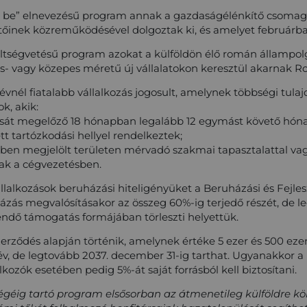
et be” elnevezésű program annak a gazdaságélénkítő csomag
inek közreműködésével dolgoztak ki, és amelyet februárba
költségvetésű program azokat a külföldön élő román állampol
is- vagy közepes méretű új vállalatokon keresztül akarnak 
nél fiatalabb vállalkozás jogosult, amelynek többségi tula
k, akik:
ását megelőző 18 hónapban legalább 12 egymást követő hóna
tt tartózkodási hellyel rendelkeztek;
emben megjelölt területen mérvadó szakmai tapasztalattal v
sak a cégvezetésben.
lalkozások beruházási hiteligényüket a Beruházási és Fejle
ázás megvalósításakor az összeg 60%-ig terjedő részét, de le
endő támogatás formájában törleszti helyettük.
erződés alapján történik, amelynek értéke 5 ezer és 500 ez
 év, de legtovább 2037. december 31-ig tarthat. Ugyanakkor 
alkozók esetében pedig 5%-át saját forrásból kell biztosítani.
égéig tartó program elsősorban az átmenetileg külföldre köl