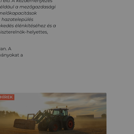
ti elő. A kezdeményezés
, például a mezőgazdasági
ermelőkapacitások
a hazatelepülés
ekedés élénkítéséhez és a
szterelnök-helyettes,
van. A
ványokat a
HÍREK