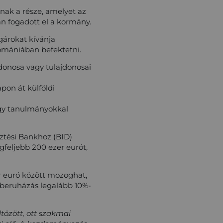
nak a része, amelyet az
n fogadott el a kormány.
gárokat kívánja
Romániában befektetni.
jdonosa vagy tulajdonosai
pon át külföldi
agy tanulmányokkal
sztési Bankhoz (BID)
gfeljebb 200 ezer eurót,
er euró között mozoghat,
a beruházás legalább 10%-
tözött, ott szakmai