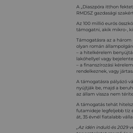
A „Diaszpóra itthon fekt
RMDSZ gazdasági szakértő
Az 100 millió eurós össz
támogatni, akik mikro-, k
Támogatásra az a három év
olyan román állampolgáro
– a hitelkérelem benyújt
lakóhellyel vagy bejelente
– a finanszírozási kérel
rendelkeznek, vagy járta
A támogatásra pályázó vál
nyújtják be, majd a beruh
az állam vissza nem térít
A támogatás tehát hitelsz
futamideje legfeljebb tíz
át, 35 évnél fiatalabb váll
„Az idén induló és 2029 v