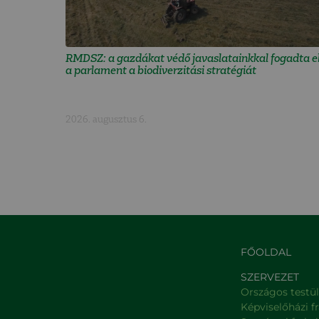
RMDSZ: a gazdákat védő javaslatainkkal fogadta e
a parlament a biodiverzitási stratégiát
2026. augusztus 6.
FŐOLDAL
SZERVEZET
Országos testü
Képviselőházi f