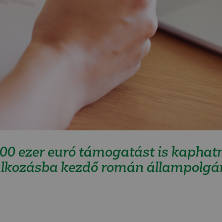
0 ezer euró támogatást is kaphatn
llalkozásba kezdő román állampolgá