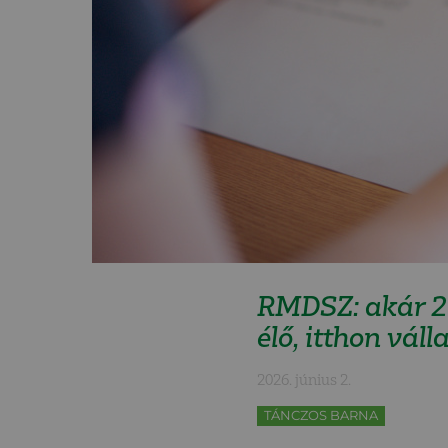
RMDSZ: akár 20
élő, itthon vá
2026. június 2.
TÁNCZOS BARNA