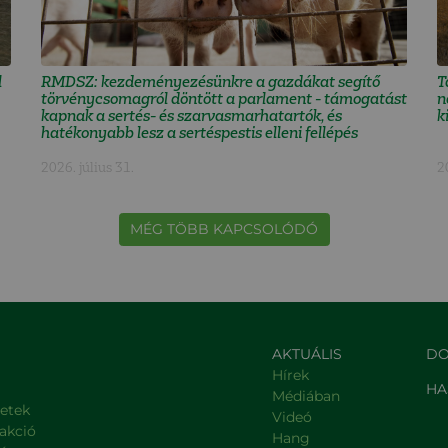
l
RMDSZ: kezdeményezésünkre a gazdákat segítő
T
törvénycsomagról döntött a parlament - támogatást
n
kapnak a sertés- és szarvasmarhatartók, és
k
hatékonyabb lesz a sertéspestis elleni fellépés
2026. július 31.
2
MÉG TÖBB KAPCSOLÓDÓ
AKTUÁLIS
DO
Hírek
HA
Médiában
letek
Videó
rakció
Hang