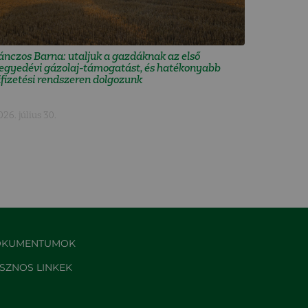
ánczos Barna: utaljuk a gazdáknak az első
egyedévi gázolaj-támogatást, és hatékonyabb
ifizetési rendszeren dolgozunk
026. július 30.
KUMENTUMOK
SZNOS LINKEK