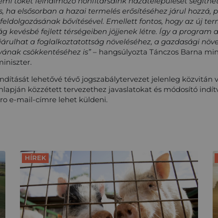
némi tőkét felhalmozó honfitársaink hazatelepülését segíthe
s, ha elsősorban a hazai termelés erősítéséhez járul hozzá
feldolgozásának bővítésével. Emellett fontos, hogy az új t
g kevésbé fejlett térségeiben jöjjenek létre. Így a program 
járulhat a foglalkoztatottság növeléséhez, a gazdasági növ
nyának csökkentéséhez is”
– hangsúlyozta Tánczos Barna mini
iniszter.
dítását lehetővé tévő jogszabálytervezet jelenleg közvitán 
apján közzétett tervezethez javaslatokat és módosító indít
o e-mail-címre lehet küldeni.
HÍREK