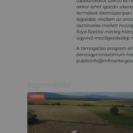
tapasztalatot szerző és 
akkor lehet igazán sikere
termékek élelmiszeripari 
legalább részben az orszá
ösztönzése mellett hozzá
folyó fizetési mérleg hiá
ügyvivő mezőgazdasági m
A támogatási program elin
pénzügyminisztérium honl
publicinfo@mfinante.gov.r
kapcsolódó
HÍREK