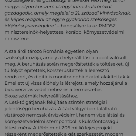
közösségeket és gazdasági értékeket véd meg. Bihar
megye olyan korszerű vízügyi infrastruktúrával
gazdagodik, amely megfelel a 21. századi kihívásoknak,
és képes reagálni az egyre gyakoribb szélsőséges
időjárási jelenségekre”
– hangsúlyozta az RMDSZ
miniszterelnök-helyettese, korábbi környezetvédelmi
minisztere.
A szalárdi tározó Románia egyetlen olyan
szükségtározója, amely a helyreállítási alapból valósult
meg. A beruházás során megerősítették a töltéseket, új
túlfolyót építettek, korszerűsítették a leeresztő
rendszert, és digitális monitoringhálózatot alakítottak ki.
Emellett új vizes élőhely is létrejött, amely hozzájárul a
biodiverzitás védelméhez és a természetes
ökoszisztémák helyreállításához.
A Lesi-tó gátjának felújítása szintén stratégiai
jelentőségű beruházás. A Jád völgyében található
víztározó nemcsak árvízvédelmi, hanem vízellátási és
környezetvédelmi szempontból is kulcsfontosságú
létesítmény. A több mint 206 millió lejes projekt
részeként megerősítették a gát szerkezetét, modern