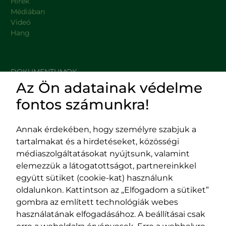
Hírek
Médiában
Videó
Hang
DOKUMENTUMOK
Az Ön adatainak védelme
HASZNOS LINKEK
fontos számunkra!
Annak érdekében, hogy személyre szabjuk a
tartalmakat és a hirdetéseket, közösségi
Impresszum
médiaszolgáltatásokat nyújtsunk, valamint
Adatvédelmi szabályzat
elemezzük a látogatottságot, partnereinkkel
EPP program
együtt sütiket (cookie-kat) használunk
400029 Kolozsvár,
400489 Kolozsvár,
oldalunkon. Kattintson az „Elfogadom a sütiket”
Fürdő (Card. Iuliu Hossu) utca, 41.
Majális utca, 60.
gombra az említett technológiák webes
szám
szám
használatának elfogadásához. A beállításai csak
tel/fax:
0723 250 321
tel/fax:
0264 590 758