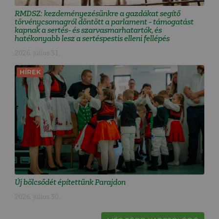
RMDSZ: kezdeményezésünkre a gazdákat segítő
törvénycsomagról döntött a parlament - támogatást
kapnak a sertés- és szarvasmarhatartók, és
hatékonyabb lesz a sertéspestis elleni fellépés
2026. július 31.
HÍREK
Új bölcsődét építettünk Parajdon
2026. július 30.