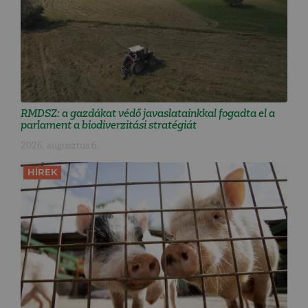
RMDSZ: a gazdákat védő javaslatainkkal fogadta el a
parlament a biodiverzitási stratégiát
2026. augusztus 6.
HÍREK