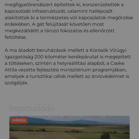
megfigyelőrendszert építettek ki, korszerűsítették a
kapcsolódó infrastruktúrát, valamint hallépcsőt
alakítottak ki a természetes vízi kapcsolatok megőrzése
érdekében. A gát felújítását követően most
megkezdődött a tározó fokozatos és ellenőrzött
feltöltése.
A ma átadott beruházások mellett a Körösök Vízügyi
Igazgatóság 200 kilométer kerékpárutat is megépített
a töltéseken, szintén a helyreállítási alapból, a Cseke
Attila vezette fejlesztési minisztérium programjában,
amelyek a turisztikai célok mellett az árvízvédelmet is
szolgálják.
kapcsolódó
HÍREK