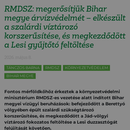
RMDSZ: megerősítjük Bihar
megye árvízvédelmét – elkészült
a szalárdi víztározó
korszerűsítése, és megkezdődött
a Lesi gyűjtőtó feltöltése
2026. május 8.
TÁNCZOS BARNA
RMDSZ
KÖRNYEZETVÉDELEM
BIHAR MEGYE
Fontos mérföldkőhöz érkeztek a környezetvédelmi
minisztérium RMDSZ-es vezetése alatt indított Bihar
megyei vízügyi beruházások: befejeződött a Berettyó
völgyében épült szalárdi szükségtározó
korszerűsítése, és megkezdődött a Jád-völgyi
víztározó fokozatos feltöltése a Lesi duzzasztógát
felújítását követően.