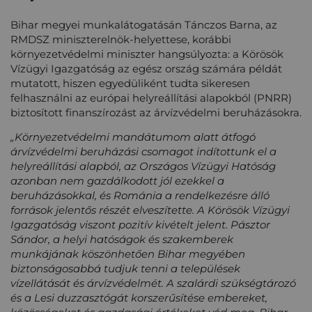
Bihar megyei munkalátogatásán Tánczos Barna, az
RMDSZ miniszterelnök-helyettese, korábbi
környezetvédelmi miniszter hangsúlyozta: a Körösök
Vízügyi Igazgatóság az egész ország számára példát
mutatott, hiszen egyedüliként tudta sikeresen
felhasználni az európai helyreállítási alapokból (PNRR)
biztosított finanszírozást az árvízvédelmi beruházásokra.
„Környezetvédelmi mandátumom alatt átfogó
árvízvédelmi beruházási csomagot indítottunk el a
helyreállítási alapból, az Országos Vízügyi Hatóság
azonban nem gazdálkodott jól ezekkel a
beruházásokkal, és Románia a rendelkezésre álló
források jelentős részét elveszítette. A Körösök Vízügyi
Igazgatóság viszont pozitív kivételt jelent. Pásztor
Sándor, a helyi hatóságok és szakemberek
munkájának köszönhetően Bihar megyében
biztonságosabbá tudjuk tenni a települések
vízellátását és árvízvédelmét. A szalárdi szükségtározó
és a Lesi duzzasztógát korszerűsítése embereket,