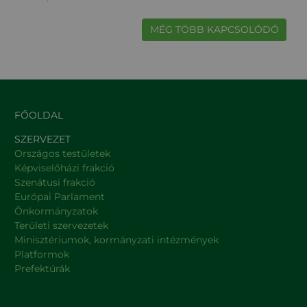
MÉG TÖBB KAPCSOLÓDÓ
FŐOLDAL
SZERVEZET
Országos testületek
Képviselőházi frakció
Szenátusi frakció
Európai Parlament
Önkormányzatok
Területi szervezetek
Minisztériumok, kormányzati intézmények
Platformok
Prefektúrák