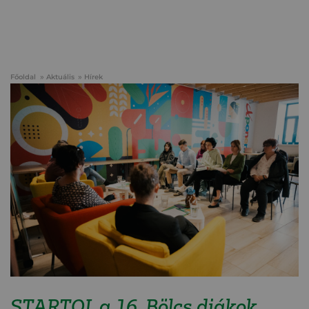
Főoldal
Aktuális
Hírek
STARTOL a 16. Bölcs diákok