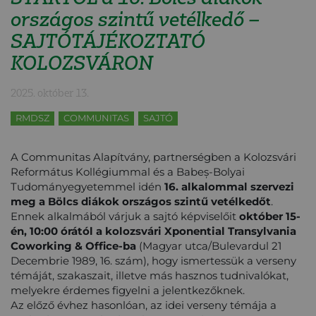
országos szintű vetélkedő –
SAJTÓTÁJÉKOZTATÓ
KOLOZSVÁRON
2025. október 13.
RMDSZ
COMMUNITAS
SAJTÓ
A Communitas Alapítvány, partnerségben a Kolozsvári
Református Kollégiummal és a Babeș-Bolyai
Tudományegyetemmel idén
16. alkalommal szervezi
meg a Bölcs diákok országos szintű vetélkedőt
.
Ennek alkalmából várjuk a sajtó képviselőit
október 15-
én, 10:00 órától a kolozsvári Xponential Transylvania
Coworking & Office-ba
(Magyar utca/Bulevardul 21
Decembrie 1989, 16. szám), hogy ismertessük a verseny
témáját, szakaszait, illetve más hasznos tudnivalókat,
melyekre érdemes figyelni a jelentkezőknek.
Az előző évhez hasonlóan, az idei verseny témája a