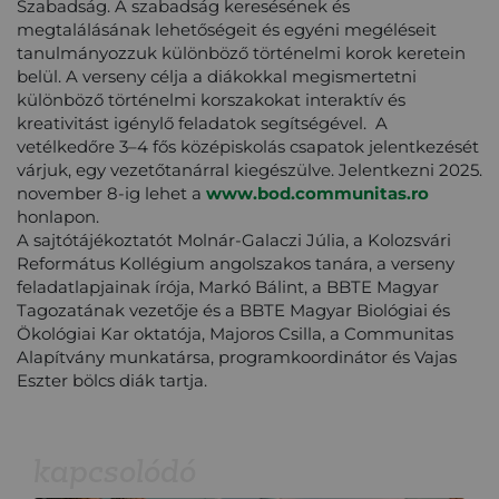
Szabadság. A szabadság keresésének és
megtalálásának lehetőségeit és egyéni megéléseit
tanulmányozzuk különböző történelmi korok keretein
belül. A verseny célja a diákokkal megismertetni
különböző történelmi korszakokat interaktív és
kreativitást igénylő feladatok segítségével. A
vetélkedőre 3–4 fős középiskolás csapatok jelentkezését
várjuk, egy vezetőtanárral kiegészülve. Jelentkezni 2025.
november 8-ig lehet a
www.bod.communitas.ro
honlapon.
A sajtótájékoztatót Molnár-Galaczi Júlia, a Kolozsvári
Református Kollégium angolszakos tanára, a verseny
feladatlapjainak írója, Markó Bálint, a BBTE Magyar
Tagozatának vezetője és a BBTE Magyar Biológiai és
Ökológiai Kar oktatója, Majoros Csilla, a Communitas
Alapítvány munkatársa, programkoordinátor és Vajas
Eszter bölcs diák tartja.
kapcsolódó