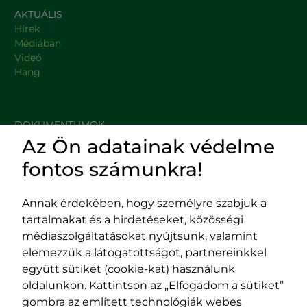
AKTUÁLIS
Hírek
Médiában
Videó
Hang
DOKUMENTUMOK
Az Ön adatainak védelme
HASZNOS LINKEK
fontos számunkra!
Annak érdekében, hogy személyre szabjuk a
tartalmakat és a hirdetéseket, közösségi
Impresszum
médiaszolgáltatásokat nyújtsunk, valamint
Adatvédelmi szabályzat
elemezzük a látogatottságot, partnereinkkel
EPP program
együtt sütiket (cookie-kat) használunk
400029 Kolozsvár,
400489 Kolozsvár,
oldalunkon. Kattintson az „Elfogadom a sütiket”
Fürdő (Card. Iuliu Hossu) utca, 41.
Majális utca, 60.
gombra az említett technológiák webes