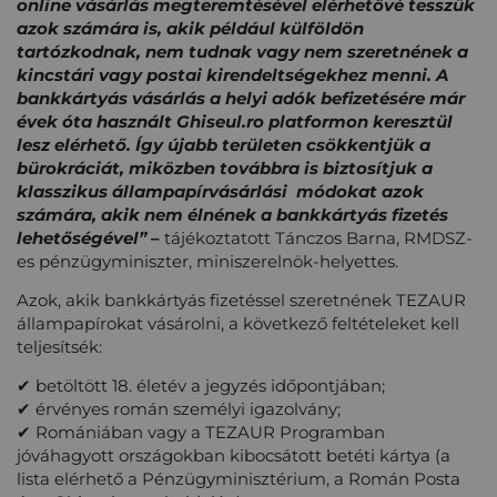
online vásárlás megteremtésével elérhetővé tesszük
azok számára is, akik például külföldön
tartózkodnak, nem tudnak vagy nem szeretnének a
kincstári vagy postai kirendeltségekhez menni. A
bankkártyás vásárlás a helyi adók befizetésére már
évek óta használt Ghiseul.ro platformon keresztül
lesz elérhető. Így újabb területen csökkentjük a
bürokráciát, miközben továbbra is biztosítjuk a
klasszikus állampapírvásárlási módokat azok
számára, akik nem élnének a bankkártyás fizetés
lehetőségével”
–
tájékoztatott Tánczos Barna, RMDSZ-
es pénzügyminiszter, miniszerelnök-helyettes.
Azok, akik bankkártyás fizetéssel szeretnének TEZAUR
állampapírokat vásárolni, a következő feltételeket kell
teljesítsék:
✔ betöltött 18. életév a jegyzés időpontjában;
✔ érvényes román személyi igazolvány;
✔ Romániában vagy a TEZAUR Programban
jóváhagyott országokban kibocsátott betéti kártya (a
lista elérhető a Pénzügyminisztérium, a Román Posta