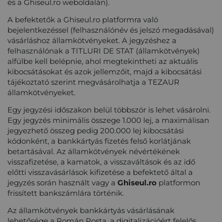
és a Ghiseul.ro weboldalán).
A befektetők a Ghiseul.ro platformra való
bejelentkezéssel (felhasználónév és jelszó megadásával)
vásárláshoz államkötvényeket. A jegyzéshez a
felhasználónak a TITLURI DE STAT (államkötvények)
alfülbe kell belépnie, ahol megtekintheti az aktuális
kibocsátásokat és azok jellemzőit, majd a kibocsátási
tájékoztató szerint megvásárolhatja a TEZAUR
államkötvényeket.
Egy jegyzési időszakon belül többször is lehet vásárolni.
Egy jegyzés minimális összege 1.000 lej, a maximálisan
jegyezhető összeg pedig 200.000 lej kibocsátási
kódonként, a bankkártyás fizetés felső korlátjának
betartásával. Az államkötvények névértékének
visszafizetése, a kamatok, a visszaváltások és az idő
előtti visszavásárlások kifizetése a befektető által a
jegyzés során használt vagy a
Ghiseul.ro
platformon
frissített bankszámlára történik.
Az államkötvények bankkártyás vásárlásának
lehetősége a Román Posta, a digitalizációért felelős