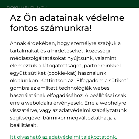
DOKUMENTUMOK
Az Ön adatainak védelme
HASZNOS LINKEK
fontos számunkra!
Annak érdekében, hogy személyre szabjuk a
tartalmakat és a hirdetéseket, közösségi
Impresszum
médiaszolgáltatásokat nyújtsunk, valamint
Adatvédelmi szabályzat
elemezzük a látogatottságot, partnereinkkel
EPP program
együtt sütiket (cookie-kat) használunk
400029 Kolozsvár,
400489 Kolozsvár,
oldalunkon. Kattintson az „Elfogadom a sütiket”
Fürdő (Card. Iuliu Hossu) utca, 41.
Majális utca, 60.
gombra az említett technológiák webes
szám
szám
használatának elfogadásához. A beállításai csak
tel/fax:
0723 250 321
tel/fax:
0264 590 758
erre a weboldalra érvényesek. Erre a webhelyre
email:
office@rmdsz.ro
email:
office@rmdsz.ro
visszatérve, vagy az adatvédelmi szabályzatunk
segítségével bármikor megváltoztathatja a
beállításait.
Itt olvasható az adatvédelmi tájékoztatónk.