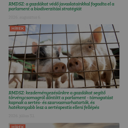
RMDSZ: a gazdákat védő javaslatainkkal fogadta el a
parlament a biodiverzitási stratégiát
2026. augusztus 6.
HÍREK
RMDSZ: kezdeményezésünkre a gazdákat segítő
törvénycsomagról döntött a parlament - támogatást
kapnak a sertés- és szarvasmarhatartók, és
hatékonyabb lesz a sertéspestis elleni fellépés
2026. július 31.
HÍREK