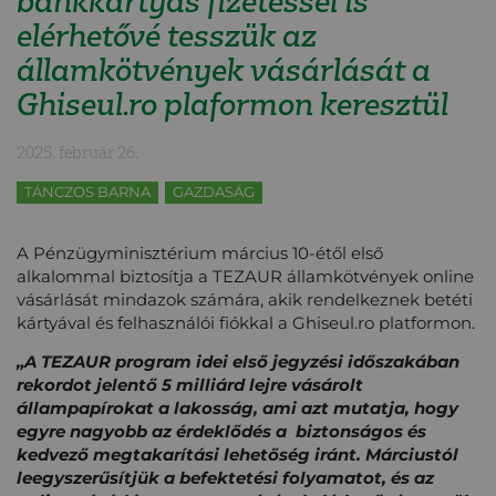
bankkártyás fizetéssel is
elérhetővé tesszük az
államkötvények vásárlását a
Ghiseul.ro plaformon keresztül
2025. február 26.
TÁNCZOS BARNA
GAZDASÁG
A Pénzügyminisztérium március 10-étől első
alkalommal biztosítja a TEZAUR államkötvények online
vásárlását mindazok számára, akik rendelkeznek betéti
kártyával és felhasználói fiókkal a Ghiseul.ro platformon.
„A TEZAUR program idei első jegyzési időszakában
rekordot jelentő 5 milliárd lejre vásárolt
állampapírokat a lakosság, ami azt mutatja, hogy
egyre nagyobb az érdeklődés a biztonságos és
kedvező megtakarítási lehetőség iránt. Márciustól
leegyszerűsítjük a befektetési folyamatot, és az