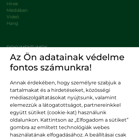
Hírek
Médiában
Videó
Hang
DOKUMENTUMOK
Az Ön adatainak védelme
HASZNOS LINKEK
fontos számunkra!
Annak érdekében, hogy személyre szabjuk a
tartalmakat és a hirdetéseket, közösségi
Impresszum
médiaszolgáltatásokat nyújtsunk, valamint
Adatvédelmi szabályzat
elemezzük a látogatottságot, partnereinkkel
EPP program
együtt sütiket (cookie-kat) használunk
400029 Kolozsvár,
400489 Kolozsvár,
oldalunkon. Kattintson az „Elfogadom a sütiket”
Fürdő (Card. Iuliu Hossu) utca, 41.
Majális utca, 60.
gombra az említett technológiák webes
szám
szám
használatának elfogadásához. A beállításai csak
tel/fax:
0723 250 321
tel/fax:
0264 590 758