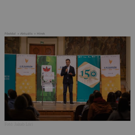
Főoldal
Aktuális
Hírek
Fotó: Jakab Lóri