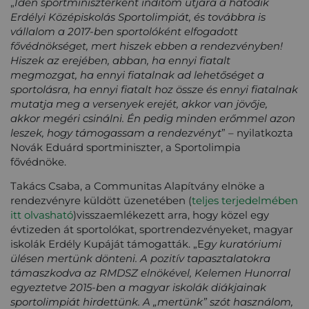
„
Idén sportminiszterként indítom útjára a hatodik
Erdélyi Középiskolás Sportolimpiát, és továbbra is
vállalom a 2017-ben sportolóként elfogadott
fővédnökséget, mert hiszek ebben a rendezvényben!
Hiszek az erejében, abban, ha ennyi fiatalt
megmozgat, ha ennyi fiatalnak ad lehetőséget a
sportolásra, ha ennyi fiatalt hoz össze és ennyi fiatalnak
mutatja meg a versenyek erejét, akkor van jövője,
akkor megéri csinálni. Én pedig minden erőmmel azon
leszek, hogy támogassam a rendezvényt
” – nyilatkozta
Novák Eduárd sportminiszter, a Sportolimpia
fővédnöke.
Takács Csaba, a Communitas Alapítvány elnöke a
rendezvényre küldött üzenetében (
teljes terjedelmében
itt olvasható
)visszaemlékezett arra, hogy közel egy
évtizeden át sportolókat, sportrendezvényeket, magyar
iskolák Erdély Kupáját támogatták. „E
gy kuratóriumi
ülésen mertünk dönteni. A pozitív tapasztalatokra
támaszkodva az RMDSZ elnökével, Kelemen Hunorral
egyeztetve 2015-ben a magyar iskolák diákjainak
sportolimpiát hirdettünk. A „mertünk” szót használom,