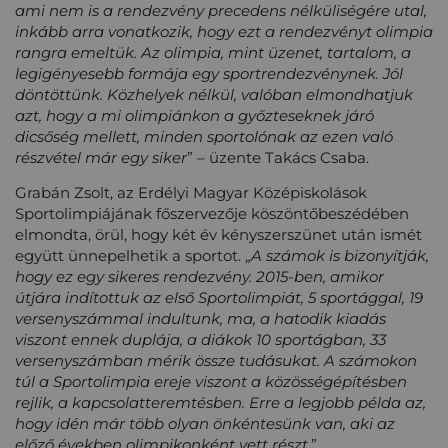
ami nem is a rendezvény precedens nélküliségére utal,
inkább arra vonatkozik, hogy ezt a rendezvényt olimpia
rangra emeltük. Az olimpia, mint üzenet, tartalom, a
legigényesebb formája egy sportrendezvénynek. Jól
döntöttünk. Közhelyek nélkül, valóban elmondhatjuk
azt, hogy a mi olimpiánkon a győzteseknek járó
dicsőség mellett, minden sportolónak az ezen való
részvétel már egy siker
” – üzente Takács Csaba.
Grabán Zsolt, az Erdélyi Magyar Középiskolások
Sportolimpiájának főszervezője köszöntőbeszédében
elmondta, örül, hogy két év kényszerszünet után ismét
együtt ünnepelhetik a sportot. „
A számok is bizonyítják,
hogy ez egy sikeres rendezvény. 2015-ben, amikor
útjára indítottuk az első Sportolimpiát, 5 sportággal, 19
versenyszámmal indultunk, ma, a hatodik kiadás
viszont ennek duplája, a diákok 10 sportágban, 33
versenyszámban mérik össze tudásukat. A számokon
túl a Sportolimpia ereje viszont a közösségépítésben
rejlik, a kapcsolatteremtésben. Erre a legjobb példa az,
hogy idén már több olyan önkéntesünk van, aki az
előző években olimpikonként vett részt.
”