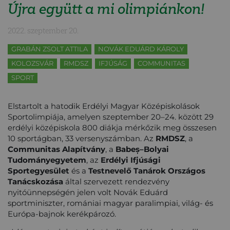
Újra együtt a mi olimpiánkon!
2022. szeptember 20.
GRABÁN ZSOLT ATTILA
NOVÁK EDUÁRD KÁROLY
KOLOZSVÁR
RMDSZ
IFJÚSÁG
COMMUNITAS
SPORT
Elstartolt a hatodik Erdélyi Magyar Középiskolások
Sportolimpiája, amelyen szeptember 20–24. között 29
erdélyi középiskola 800 diákja mérkőzik meg összesen
10 sportágban, 33 versenyszámban. Az
RMDSZ
, a
Communitas Alapítvány
, a
Babeș–Bolyai
Tudományegyetem
, az
Erdélyi Ifjúsági
Sportegyesület
és a
Testnevelő Tanárok Országos
Tanácskozása
által szervezett rendezvény
nyitóünnepségén jelen volt Novák Eduárd
sportminiszter, romániai magyar paralimpiai, világ- és
Európa-bajnok kerékpározó.