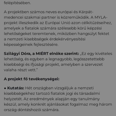
felépítésében.
A projektben számos neves európai és Kárpát-
medencei szakmai partner is közreműködik. A MYLA-
projekt illeszkedik az Európai Unió azon célkitűzéseihez,
amelyek a fiatalok számára szélesebb körű képzési
lehetőségeket teremtenek, miközben hangsúlyt fektet
a nemzeti kisebbségek érdekérvényesítési
képességeinek fejlesztésére.
Szilágyi Dóra, a MIÉRT elnöke szerint:
„Ez egy kivételes
lehetőség, és egyben a legnagyobb, legösszetettebb
kisebbségi és ifjúsági projekt, amelyben a szervezet
valaha részt vett.”
A projekt fő tevékenységei:
● Kutatás:
Hét országban vizsgáljuk a nemzeti
kisebbségekhez tartozó fiatalok jogi és társadalmi
helyzetét. Az eredmények alapján egy tanulmány
készül, amely konkrét ajánlásokat fogalmaz meg három
ország döntéshozói számára.