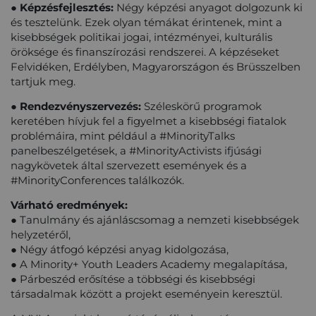
● Képzésfejlesztés:
Négy képzési anyagot dolgozunk ki
és tesztelünk. Ezek olyan témákat érintenek, mint a
kisebbségek politikai jogai, intézményei, kulturális
öröksége és finanszírozási rendszerei. A képzéseket
Felvidéken, Erdélyben, Magyarországon és Brüsszelben
tartjuk meg.
● Rendezvényszervezés:
Széleskörű programok
keretében hívjuk fel a figyelmet a kisebbségi fiatalok
problémáira, mint például a #MinorityTalks
panelbeszélgetések, a #MinorityActivists ifjúsági
nagykövetek által szervezett események és a
#MinorityConferences találkozók.
Várható eredmények:
● Tanulmány és ajánláscsomag a nemzeti kisebbségek
helyzetéről,
● Négy átfogó képzési anyag kidolgozása,
● A Minority+ Youth Leaders Academy megalapítása,
● Párbeszéd erősítése a többségi és kisebbségi
társadalmak között a projekt eseményein keresztül.