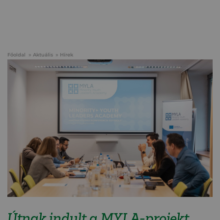
Főoldal
Aktuális
Hírek
Útnak indult a MYLA-projekt