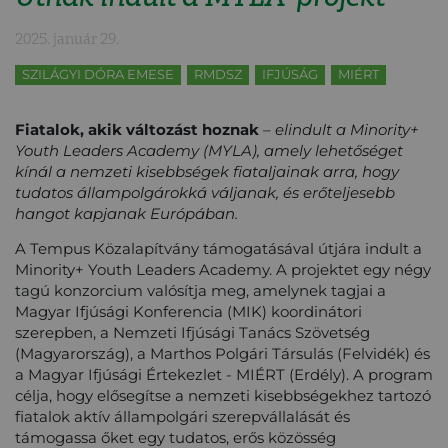
2025. január 29.
SZILÁGYI DÓRA EMESE
RMDSZ
IFJÚSÁG
MIÉRT
Fiatalok, akik változást hoznak
– elindult a Minority+
Youth Leaders Academy (MYLA), amely lehetőséget
kínál a nemzeti kisebbségek fiataljainak arra, hogy
tudatos állampolgárokká váljanak, és erőteljesebb
hangot kapjanak Európában.
A Tempus Közalapítvány támogatásával útjára indult a
Minority+ Youth Leaders Academy. A projektet egy négy
tagú konzorcium valósítja meg, amelynek tagjai a
Magyar Ifjúsági Konferencia (MIK) koordinátori
szerepben, a Nemzeti Ifjúsági Tanács Szövetség
(Magyarország), a Marthos Polgári Társulás (Felvidék) és
a Magyar Ifjúsági Értekezlet - MIÉRT (Erdély). A program
célja, hogy elősegítse a nemzeti kisebbségekhez tartozó
fiatalok aktív állampolgári szerepvállalását és
támogassa őket egy tudatos, erős közösség