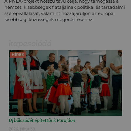
A MYLA-projekt hosszú távú célja, hogy támogassa a
nemzeti kisebbségek fiataljainak politikai és társadalmi
szerepvállalását, valamint hozzájáruljon az európai
kisebbségi közösségek megerősítéséhez.
kapcsolódó
HÍREK
Új bölcsődét építettünk Parajdon
2026. július 30.