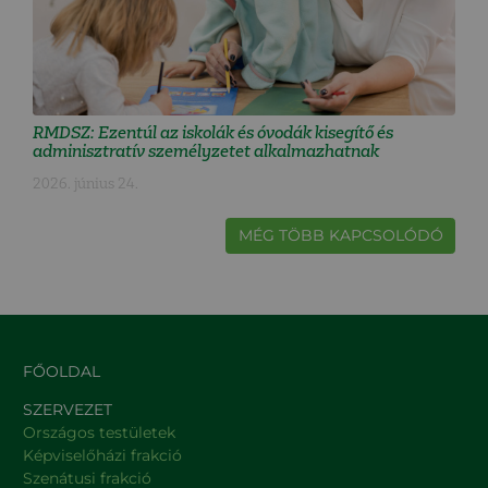
RMDSZ: Ezentúl az iskolák és óvodák kisegítő és
adminisztratív személyzetet alkalmazhatnak
2026. június 24.
MÉG TÖBB KAPCSOLÓDÓ
FŐOLDAL
SZERVEZET
Országos testületek
Képviselőházi frakció
Szenátusi frakció