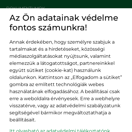
DOKUMENTUMOK
Az Ön adatainak védelme
HASZNOS LINKEK
fontos számunkra!
Annak érdekében, hogy személyre szabjuk a
tartalmakat és a hirdetéseket, közösségi
Impresszum
médiaszolgáltatásokat nyújtsunk, valamint
Adatvédelmi szabályzat
elemezzük a látogatottságot, partnereinkkel
EPP program
együtt sütiket (cookie-kat) használunk
400029 Kolozsvár,
400489 Kolozsvár,
oldalunkon. Kattintson az „Elfogadom a sütiket”
Fürdő (Card. Iuliu Hossu) utca, 41.
Majális utca, 60.
gombra az említett technológiák webes
szám
szám
használatának elfogadásához. A beállításai csak
tel/fax:
0723 250 321
tel/fax:
0264 590 758
erre a weboldalra érvényesek. Erre a webhelyre
email:
office@rmdsz.ro
email:
office@rmdsz.ro
visszatérve, vagy az adatvédelmi szabályzatunk
segítségével bármikor megváltoztathatja a
beállításait.
Itt olvasható az adatvédelmi tájékoztatónk.