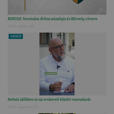
RMDSZ: hivatalos Árkos zászlaja és Börvely címere
2025. október 30.
VIDEÓ
Nehéz időkben is az emberek között maradunk.
2025. augusztus 26.