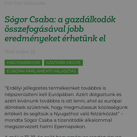
Fotó: Fotó: Szőcs Lehel
Sógor Csaba: a gazdálkodók
összefogásával jobb
eredményeket érhetünk el
2014. május 18.
HAGYOMÁNYOK
SZATMÁR MEGYE
EURÓPAI PARLAMENTI VÁLASZTÁS
"Erdélyi jellegzetes termékeinket továbbra is
népszerűsíteni kell Európában. Azért dolgoztunk és
azért kívánunk továbbra is ott lenni, ahol az európai
döntések születnek, hogy megmutassuk közösségünk
értékeit és segítsük a Nyugathoz való felzárkózást” –
mondta Sógor Csaba a tizenötödik alkalommal
megszervezett halmi Epernapokon.