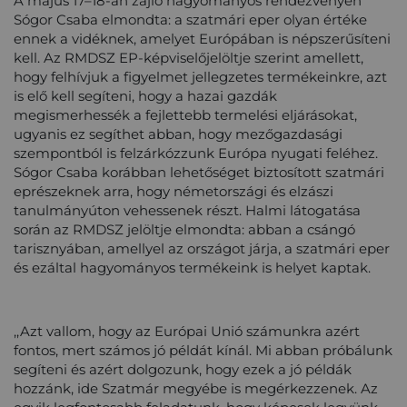
A május 17–18-án zajló hagyományos rendezvényen
Sógor Csaba elmondta: a szatmári eper olyan értéke
ennek a vidéknek, amelyet Európában is népszerűsíteni
kell. Az RMDSZ EP-képviselőjelöltje szerint amellett,
hogy felhívjuk a figyelmet jellegzetes termékeinkre, azt
is elő kell segíteni, hogy a hazai gazdák
megismerhessék a fejlettebb termelési eljárásokat,
ugyanis ez segíthet abban, hogy mezőgazdasági
szempontból is felzárkózzunk Európa nyugati feléhez.
Sógor Csaba korábban lehetőséget biztosított szatmári
eprészeknek arra, hogy németországi és elzászi
tanulmányúton vehessenek részt. Halmi látogatása
során az RMDSZ jelöltje elmondta: abban a csángó
tarisznyában, amellyel az országot járja, a szatmári eper
és ezáltal hagyományos termékeink is helyet kaptak.
,,Azt vallom, hogy az Európai Unió számunkra azért
fontos, mert számos jó példát kínál. Mi abban próbálunk
segíteni és azért dolgozunk, hogy ezek a jó példák
hozzánk, ide Szatmár megyébe is megérkezzenek. Az