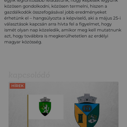
egyik legfontosabb feladatunk, hogy képesek legyünk
közösen gondolkodni, közösen termelni, hiszen a
gazdálkodók összefogásával jobb eredményeket
érhetünk el – hangsúlyozta a képviselő, aki a május 25-i
választások kapcsán arra hívta fel a figyelmet, hogy
ismét olyan nap közeledik, amikor meg kell mutatnunk
azt, hogy továbbra is megkerülhetetlen az erdélyi
magyar közösség.
kapcsolódó
HÍREK