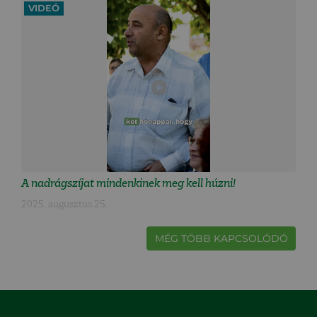
VIDEÓ
A nadrágszíjat mindenkinek meg kell húzni!
2025. augusztus 25.
MÉG TÖBB KAPCSOLÓDÓ