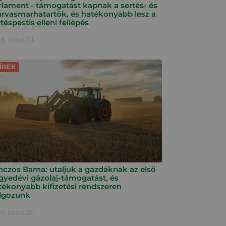
rlament - támogatást kapnak a sertés- és
arvasmarhatartók, és hatékonyabb lesz a
téspestis elleni fellépés
6. július 31.
ÍREK
nczos Barna: utaljuk a gazdáknak az első
gyedévi gázolaj-támogatást, és
tékonyabb kifizetési rendszeren
lgozunk
6. július 30.