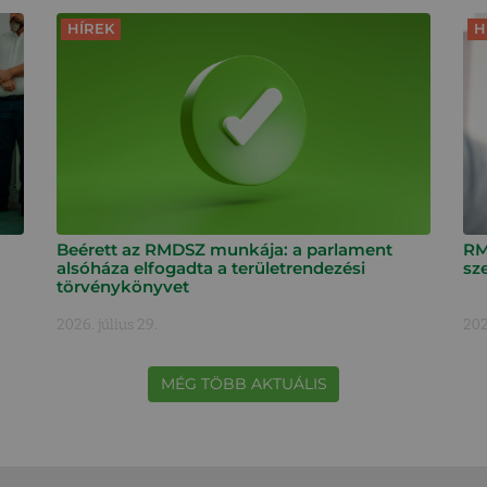
HÍREK
H
Beérett az RMDSZ munkája: a parlament
RM
alsóháza elfogadta a területrendezési
sz
törvénykönyvet
2026. július 29.
202
MÉG TÖBB AKTUÁLIS