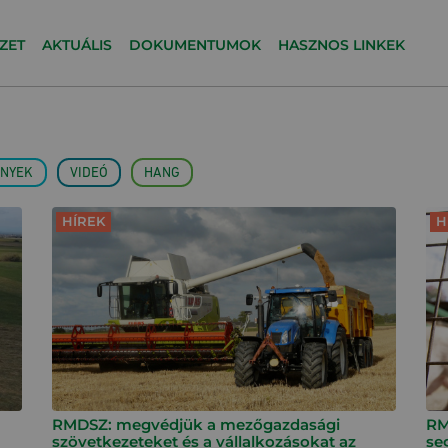
ZET
AKTUÁLIS
DOKUMENTUMOK
HASZNOS LINKEK
NYEK
VIDEÓ
HANG
HÍREK
H
RMDSZ: megvédjük a mezőgazdasági
RM
szövetkezeteket és a vállalkozásokat az
se