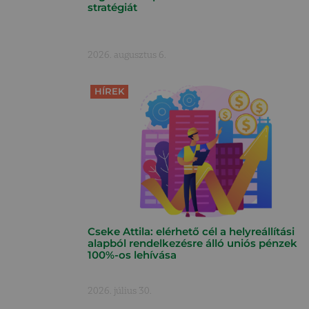
stratégiát
2026. augusztus 6.
HÍREK
Cseke Attila: elérhető cél a helyreállítási
alapból rendelkezésre álló uniós pénzek
100%-os lehívása
2026. július 30.