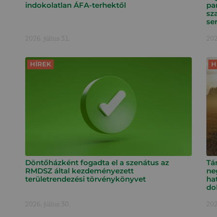
indokolatlan ÁFA-terhektől
pa
sz
ser
2026. július 31.
202
HÍREK
H
Döntőházként fogadta el a szenátus az
Tá
RMDSZ által kezdeményezett
ne
területrendezési törvénykönyvet
ha
do
2026. július 30.
202