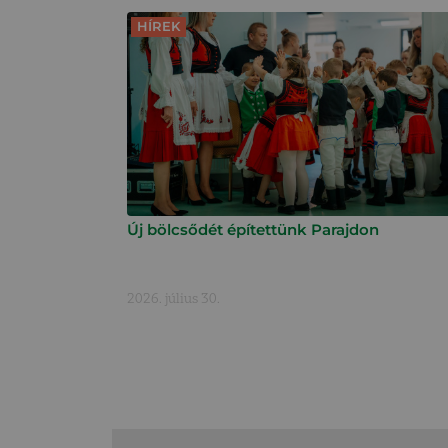
HÍREK
Új bölcsődét építettünk Parajdon
2026. július 30.