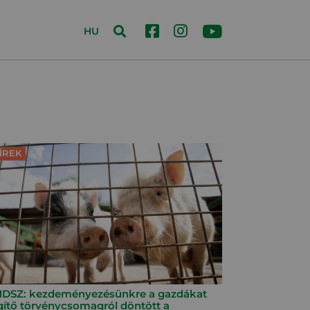
HU
ÍREK
DSZ: kezdeményezésünkre a gazdákat
gítő törvénycsomagról döntött a