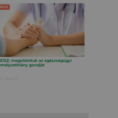
ÍREK
DSZ: megoldottuk az egészségügyi
emélyzethiány gondját
6. július 29.