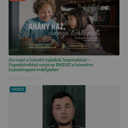
Ha eszel a húsvéti tojásból, hazatalálsz! –
Fogadóórákkal várja az RMDSZ a húsvétra
hazalátogató erdélyieket
2026. március 26.
VIDEÓ