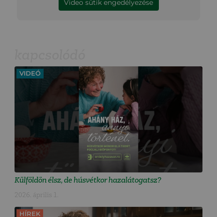
Video sütik engedélyezése
kapcsolódó
VIDEÓ
Külföldön élsz, de húsvétkor hazalátogatsz?
2026. április 1.
HÍREK