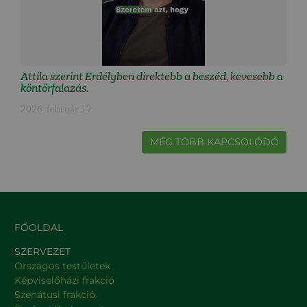
Attila szerint Erdélyben direktebb a beszéd, kevesebb a
köntörfalazás.
2026. február 17.
MÉG TÖBB KAPCSOLÓDÓ
FŐOLDAL
SZERVEZET
Országos testületek
Képviselőházi frakció
Szenátusi frakció