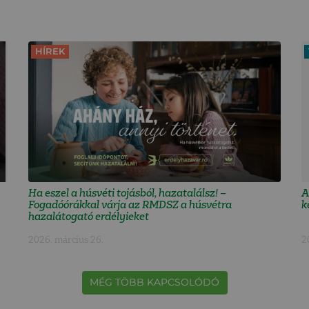
HÍREK
Ha eszel a húsvéti tojásból, hazatalálsz! –
A
Fogadóórákkal várja az RMDSZ a húsvétra
k
hazalátogató erdélyieket
2026. március 26.
2
MÉG TÖBB KAPCSOLÓDÓ