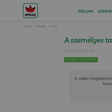
RÓLUNK
SZERVE
Főoldal
Aktuális
Videó
A személyes ta
Forrás: facebook
ERDÉLY HAZAVÁR
A videó megtekintés
link