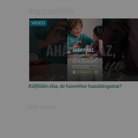
kapcsolódó
VIDEÓ
Külföldön élsz, de húsvétkor hazalátogatsz?
2026. április 1.