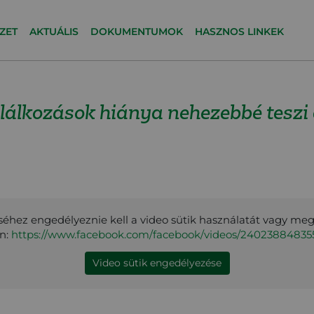
ZET
AKTUÁLIS
DOKUMENTUMOK
HASZNOS LINKEK
lálkozások hiánya nehezebbé teszi a 
éhez engedélyeznie kell a video sütik használatát vagy me
en:
https://www.facebook.com/facebook/videos/24023884835
Video sütik engedélyezése