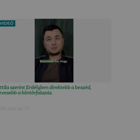
VIDEÓ
ttila szerint Erdélyben direktebb a beszéd,
evesebb a köntörfalazás.
026. február 17.