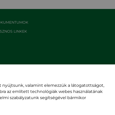
KUMENTUMOK
SZNOS LINKEK
 nyújtsunk, valamint elemezzük a látogatottságot,
mbra az említett technológiák webes használatának
édelmi szabályzatunk segítségével bármikor