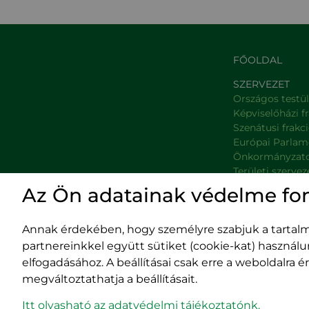
FŐOLDAL
SZERVEZET
Országos testü
Képviselőházi f
Szenátusi frakc
Európai Parlam
Önkormányzat
Területi szervez
Minisztériumok
Az Ön adatainak védelme fo
Platformok
Prefektúrák
Annak érdekében, hogy személyre szabjuk a tartalma
partnereinkkel együtt sütiket (cookie-kat) használ
elfogadásához. A beállításai csak erre a weboldalra
megváltoztathatja a beállításait.
Impresszum
400029 
Adatvédelmi szabályzat
Fürdő (Card. Iuliu
Itt olvasható az adatvédelmi tájékoztatónk.