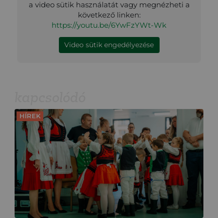
a video sütik használatát vagy megnézheti a
következő linken:
https://youtu.be/6YwFzYWt-Wk
Video sütik engedélyezése
kapcsolódó
HÍREK