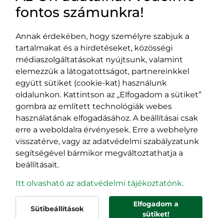
fontos számunkra!
Annak érdekében, hogy személyre szabjuk a
tartalmakat és a hirdetéseket, közösségi
Impresszum
médiaszolgáltatásokat nyújtsunk, valamint
Adatvédelmi szabályzat
elemezzük a látogatottságot, partnereinkkel
EPP program
együtt sütiket (cookie-kat) használunk
400029 Kolozsvár,
400489 Kolozsvár,
oldalunkon. Kattintson az „Elfogadom a sütiket”
Fürdő (Card. Iuliu Hossu) utca, 41.
Majális utca, 60.
gombra az említett technológiák webes
szám
szám
használatának elfogadásához. A beállításai csak
tel/fax:
0723 250 321
tel/fax:
0264 590 758
erre a weboldalra érvényesek. Erre a webhelyre
email:
office@rmdsz.ro
email:
office@rmdsz.ro
visszatérve, vagy az adatvédelmi szabályzatunk
segítségével bármikor megváltoztathatja a
beállításait.
Itt olvasható az adatvédelmi tájékoztatónk.
Elfogadom a
Sütibeállítások
© rmdsz.ro 2026
sütiket!