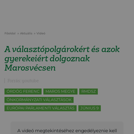
Főoldal
Aktuális
Videó
A választópolgárokért és azok
gyerekeiért dolgoznak
Marosvécsen
Forrás: youtube
ÖRDÖG FERENC
MAROS MEGYE
RMDSZ
ÖNKORMÁNYZATI VÁLASZTÁSOK
EURÓPAI PARLAMENTI VÁLASZTÁS
JÚNIUS 9
A videó megtekintéséhez engedélyeznie kell