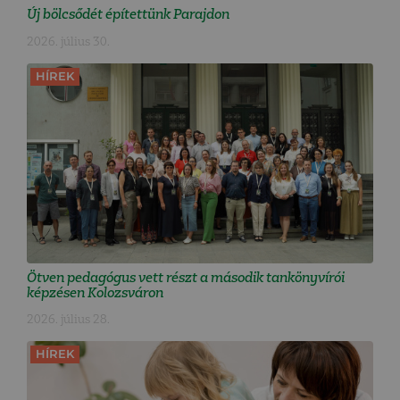
Új bölcsődét építettünk Parajdon
2026. július 30.
HÍREK
Ötven pedagógus vett részt a második tankönyvírói
képzésen Kolozsváron
2026. július 28.
HÍREK