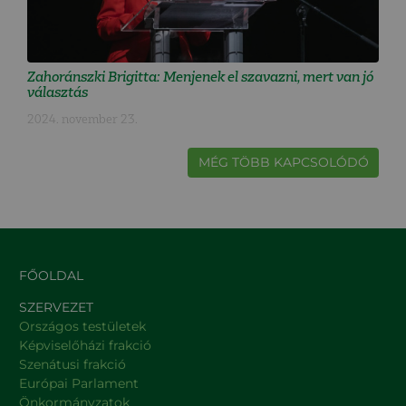
Zahoránszki Brigitta: Menjenek el szavazni, mert van jó
választás
2024. november 23.
MÉG TÖBB KAPCSOLÓDÓ
FŐOLDAL
SZERVEZET
Országos testületek
Képviselőházi frakció
Szenátusi frakció
Európai Parlament
Önkormányzatok