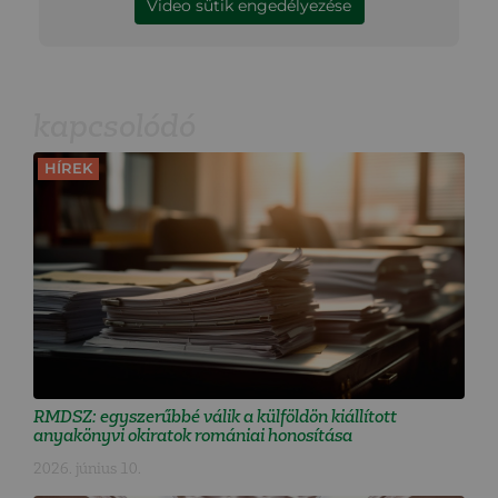
Video sütik engedélyezése
kapcsolódó
HÍREK
RMDSZ: egyszerűbbé válik a külföldön kiállított
anyakönyvi okiratok romániai honosítása
2026. június 10.