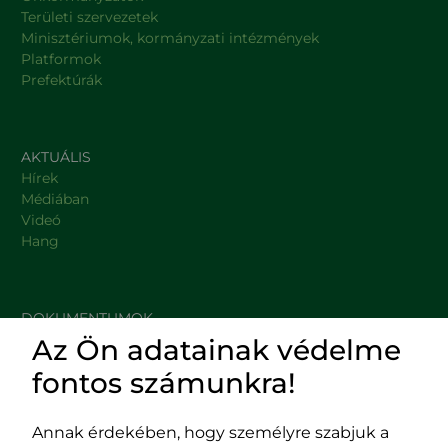
Területi szervezetek
Minisztériumok, kormányzati intézmények
Platformok
Prefektúrák
AKTUÁLIS
Hírek
Médiában
Videó
Hang
DOKUMENTUMOK
Az Ön adatainak védelme
HASZNOS LINKEK
fontos számunkra!
Annak érdekében, hogy személyre szabjuk a