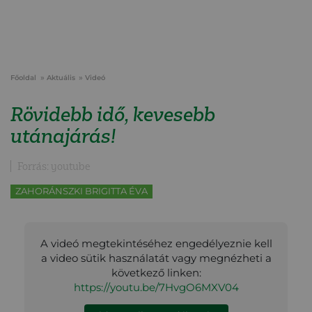
Főoldal
Aktuális
Videó
Rövidebb idő, kevesebb
utánajárás!
Forrás: youtube
ZAHORÁNSZKI BRIGITTA ÉVA
A videó megtekintéséhez engedélyeznie kell
a video sütik használatát vagy megnézheti a
következő linken:
https://youtu.be/7HvgO6MXV04