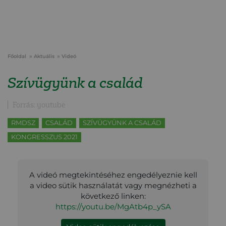
Főoldal
Aktuális
Videó
Szívügyünk a család
Forrás: youtube
RMDSZ
CSALÁD
SZÍVÜGYÜNK A CSALÁD
KONGRESSZUS 2021
A videó megtekintéséhez engedélyeznie kell
a video sütik használatát vagy megnézheti a
következő linken:
https://youtu.be/MgAtb4p_ySA