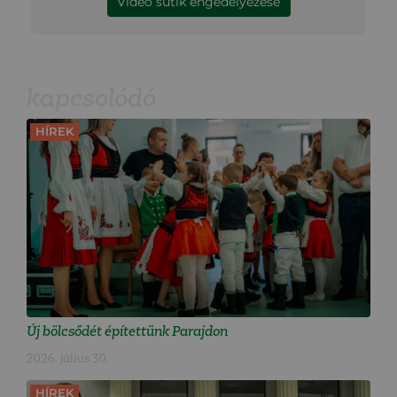
Video sütik engedélyezése
kapcsolódó
HÍREK
Új bölcsődét építettünk Parajdon
2026. július 30.
HÍREK