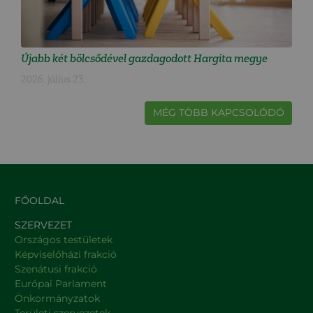
Újabb két bölcsődével gazdagodott Hargita megye
2026. július 23.
MÉG TÖBB KAPCSOLÓDÓ
FŐOLDAL
SZERVEZET
Országos testületek
Képviselőházi frakció
Szenátusi frakció
Európai Parlament
Önkormányzatok
Területi szervezetek