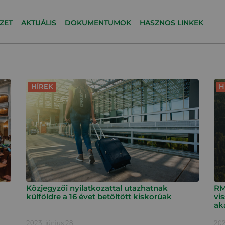
ZET
AKTUÁLIS
DOKUMENTUMOK
HASZNOS LINKEK
HÍREK
H
Közjegyzői nyilatkozattal utazhatnak
RM
külföldre a 16 évet betöltött kiskorúak
vis
ak
2023. június 28.
202