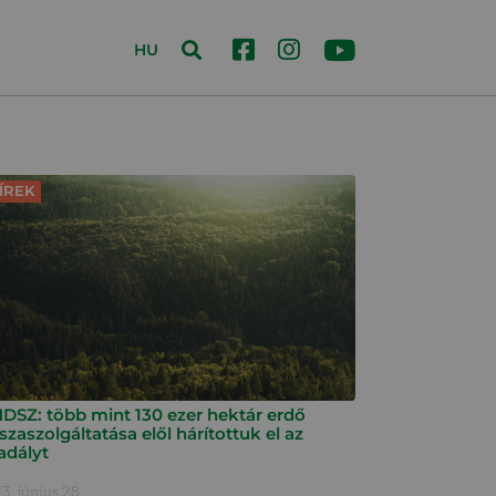
HU
ÍREK
DSZ: több mint 130 ezer hektár erdő
szaszolgáltatása elől hárítottuk el az
adályt
3. június 28.