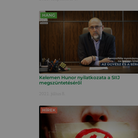
HANG
Kelemen Hunor nyilatkozata a SIIJ
megszüntetéséről
2021. július 8.
HÍREK