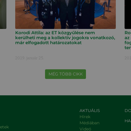
Korodi Attila: az ET közgyűlése nem
Ro
kerülheti meg a kollektív jogokra vonatkozó,
az
már elfogadott határozatokat
fo
te
2019. január 25.
201
MÉG TÖBB CIKK
AKTUÁLIS
DO
Hírek
HA
Médiában
letek
Videó