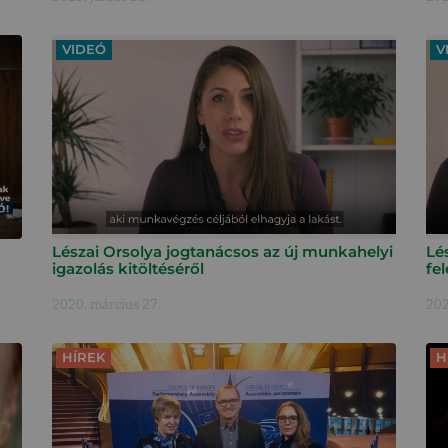
VIDEÓ
V
Lészai Orsolya jogtanácsos az új munkahelyi
Lé
igazolás kitöltéséről
fel
2020. március 27.
202
HÍREK
H