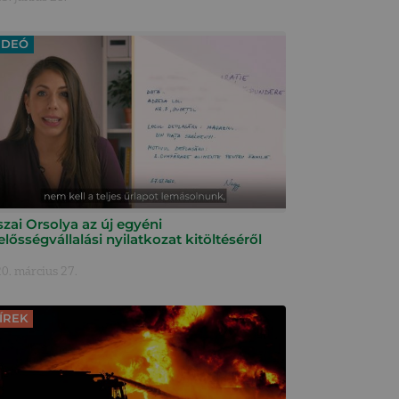
IDEÓ
szai Orsolya az új egyéni
elősségvállalási nyilatkozat kitöltéséről
0. március 27.
ÍREK