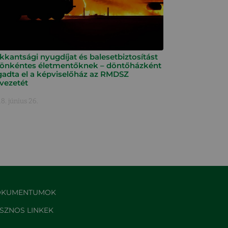
kkantsági nyugdíjat és balesetbiztosítást
 önkéntes életmentőknek – döntőházként
gadta el a képviselőház az RMDSZ
rvezetét
8. június 26.
KUMENTUMOK
SZNOS LINKEK