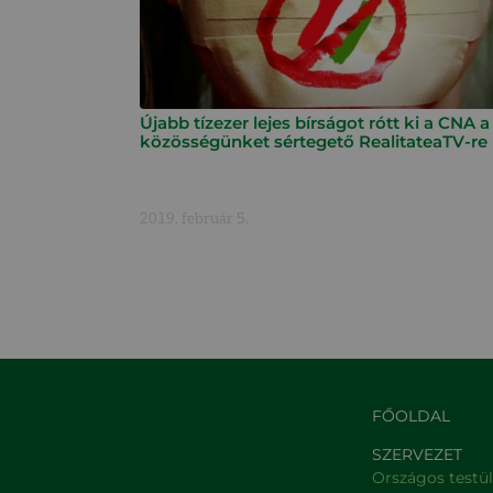
Újabb tízezer lejes bírságot rótt ki a CNA a
közösségünket sértegető RealitateaTV-re
2019. február 5.
FŐOLDAL
SZERVEZET
Országos testü