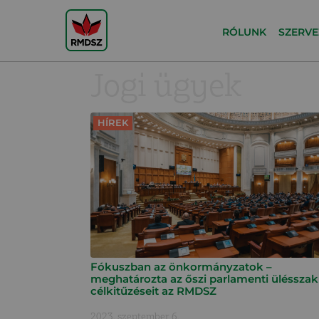
RÓLUNK
SZERVE
Jogi ügyek
HÍREK
Fókuszban az önkormányzatok –
meghatározta az őszi parlamenti ülésszak
célkitűzéseit az RMDSZ
2023. szeptember 6.