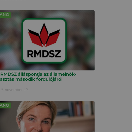
ANG
 RMDSZ álláspontja az államelnök-
lasztás második fordulójáról
9. november 13.
ANG