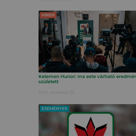
HÍREK
Kelemen Hunor: ma este várható eredmé
született
2019. november 24.
ESEMÉNYEK