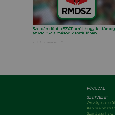
Szerdán dönt a SZÁT arról, hogy kit támog
az RMDSZ a második fordulóban
2019. november 12.
FŐOLDAL
SZERVEZET
Országos testü
Képviselőházi f
Szenátusi frakc