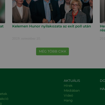
at
Kelemen Hunor nyilakozata az exit poll után
Heg
rés
2019. november 10.
201
MÉG TÖBB CIKK
AKTUÁLIS
DO
Hírek
HA
Médiában
letek
Videó
rakció
Hang
ió