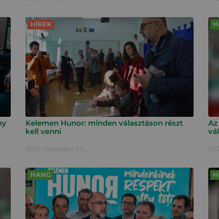
HÍREK
H
ny
Kelemen Hunor: minden választáson részt
Az
kell venni
vá
2019. november 24.
201
HANG
H