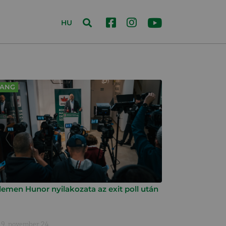
HU
ANG
lemen Hunor nyilakozata az exit poll után
9. november 24.