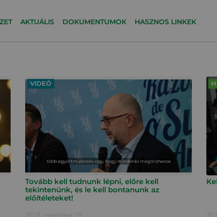
ZET
AKTUÁLIS
DOKUMENTUMOK
HASZNOS LINKEK
VIDEÓ
H
Tovább kell tudnunk lépni, előre kell
Ke
tekintenünk, és le kell bontanunk az
előítéleteket!
2019. november 29.
201