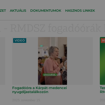
ZET
AKTUÁLIS
DOKUMENTUMOK
HASZNOS LINKEK
 - RMDSZ fogadóórák 
VIDEÓ
H
Fogadóóra a Kárpát-medencei
Te
nyugdíjastalálkozón
RM
2025. november 15.
202