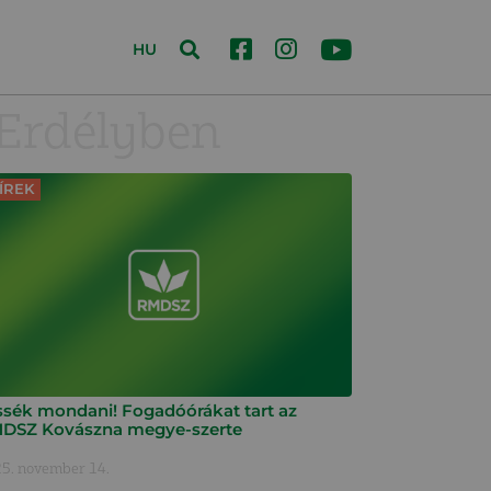
HU
Erdélyben
ÍREK
ssék mondani! Fogadóórákat tart az
DSZ Kovászna megye-szerte
5. november 14.