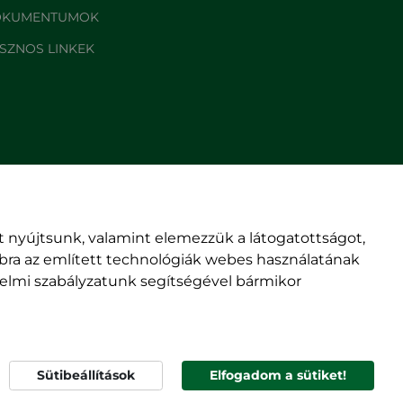
KUMENTUMOK
SZNOS LINKEK
 nyújtsunk, valamint elemezzük a látogatottságot,
mbra az említett technológiák webes használatának
édelmi szabályzatunk segítségével bármikor
© rmdsz.ro 2026
Sütibeállítások
Elfogadom a sütiket!