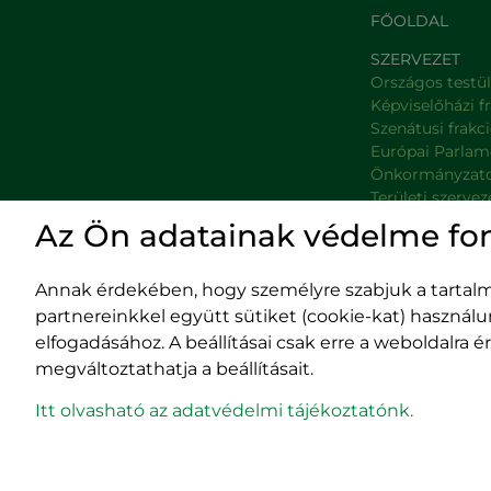
FŐOLDAL
SZERVEZET
Országos testü
Képviselőházi f
Szenátusi frakc
Európai Parlam
Önkormányzat
Területi szervez
Minisztériumok
Az Ön adatainak védelme fo
Platformok
Prefektúrák
Annak érdekében, hogy személyre szabjuk a tartalma
partnereinkkel együtt sütiket (cookie-kat) használ
elfogadásához. A beállításai csak erre a weboldalra
megváltoztathatja a beállításait.
Impresszum
400029 
Adatvédelmi szabályzat
Fürdő (Card. Iuliu
Itt olvasható az adatvédelmi tájékoztatónk.
EPP program
tel/fax:
0
email:
off