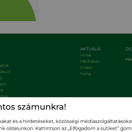
AKTUÁLIS
DO
Hírek
HA
Médiában
letek
Videó
rakció
Hang
ió
ent
ok
etek
, kormányzati intézmények
ntos számunkra!
kat és a hirdetéseket, közösségi médiaszolgáltatásokat
unk oldalunkon. Kattintson az „Elfogadom a sütiket” go