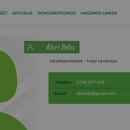
ZET
AKTUÁLIS
DOKUMENTUMOK
HASZNOS LINKEK
Ábri Béla
Kézdiszentlélek
- helyi tanácsos
Telefon:
0740 397 896
Email:
abribela@gmail.com