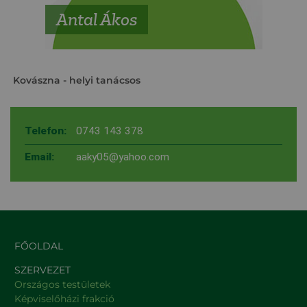
Antal Ákos
Kovászna
- helyi tanácsos
Telefon:
0743 143 378
Email:
aaky05@yahoo.com
FŐOLDAL
SZERVEZET
Országos testületek
Képviselőházi frakció