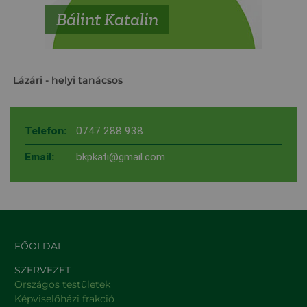
Bálint Katalin
Lázári
- helyi tanácsos
Telefon:
0747 288 938
Email:
bkpkati@gmail.com
FŐOLDAL
SZERVEZET
Országos testületek
Képviselőházi frakció