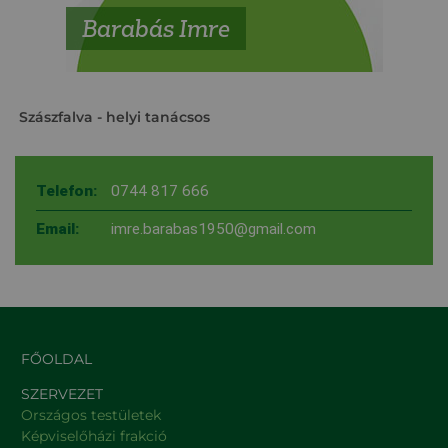
Barabás Imre
Szászfalva
- helyi tanácsos
Telefon:
0744 817 666
Email:
imre.barabas1950@gmail.com
FŐOLDAL
SZERVEZET
Országos testületek
Képviselőházi frakció