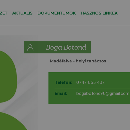
ZET
AKTUÁLIS
DOKUMENTUMOK
HASZNOS LINKEK
Boga Botond
Madéfalva
- helyi tanácsos
Telefon:
0747 655 407
Email:
bogabotond90@gmail.com