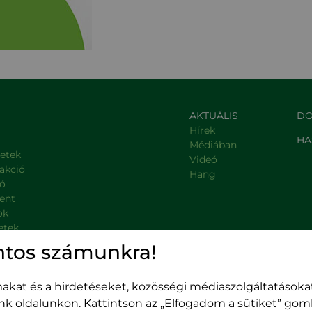
AKTUÁLIS
DO
Hírek
HA
Médiában
letek
Videó
rakció
Hang
ió
ent
ok
etek
, kormányzati intézmények
ntos számunkra!
kat és a hirdetéseket, közösségi médiaszolgáltatásokat
unk oldalunkon. Kattintson az „Elfogadom a sütiket” go