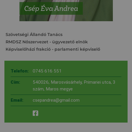
Csép Éva Andrea
Szövetségi Állandó Tanács
RMDSZ Nőszervezet
- ügyvezető elnök
Képviselőházi frakció
- parlamenti képviselő
Telefon:
0745 616 551
Cím:
540026, Marosvásárhely, Primariei utca, 3
szám, Maros megye
Email:
csepandrea@gmail.com