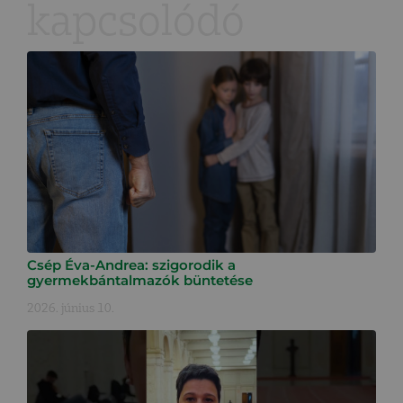
kapcsolódó
Csép Éva-Andrea: szigorodik a
gyermekbántalmazók büntetése
2026. június 10.