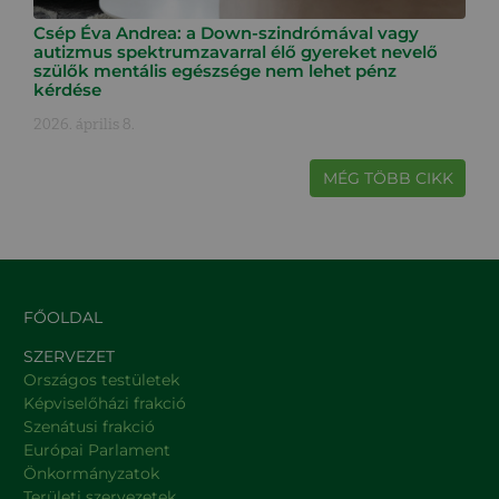
Csép Éva Andrea: a Down-szindrómával vagy
autizmus spektrumzavarral élő gyereket nevelő
szülők mentális egészsége nem lehet pénz
kérdése
2026. április 8.
MÉG TÖBB CIKK
FŐOLDAL
SZERVEZET
Országos testületek
Képviselőházi frakció
Szenátusi frakció
Európai Parlament
Önkormányzatok
Területi szervezetek