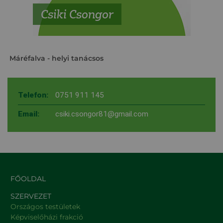
Csiki Csongor
Máréfalva
- helyi tanácsos
Telefon:
0751 911 145
Email:
csiki.csongor81@gmail.com
FŐOLDAL
SZERVEZET
Országos testületek
Képviselőházi frakció