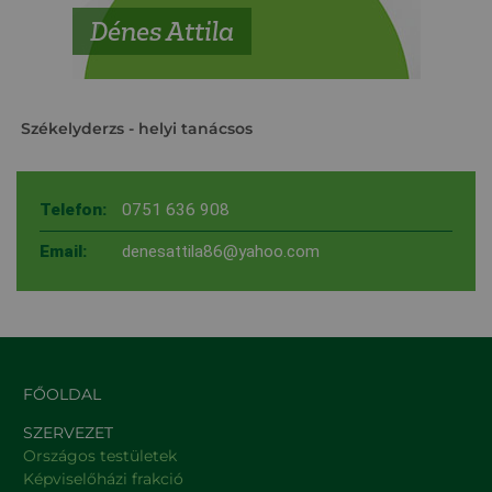
Dénes Attila
Székelyderzs
- helyi tanácsos
Telefon:
0751 636 908
Email:
denesattila86@yahoo.com
FŐOLDAL
SZERVEZET
Országos testületek
Képviselőházi frakció