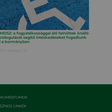
MDSZ: a fogyatékossággal élő felnőttek önálló
oldogulását segítő intézkedéseket fogadtunk
l a kormányban
025. december 30.
KUMENTUMOK
SZNOS LINKEK