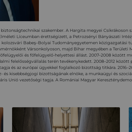
iztonságtechnikai szakember. A Hargita megyei Csíkrákoson sz
Elméleti Líceumban érettségizett, a Petrozsényi Bányászati Int
 a kolozsvári Babeş–Bolyai Tudományegyetemen közigazgatási 
amérnökként Vársonkolyoson, majd Bihar megyében a Területi 
 főfelügyelői és főfelügyelő-helyettesi állást. 2007–2008 között 
almi felelősségvállalás terén tevékenykedett. 2008–2012 között p
agja és az európai ügyekkel foglalkozó bizottság titkára. 2016–2
- és kisebbségjogi bizottságának elnöke, a munkaügyi és szociáli
táris Unió vezetőségi tagja. A Romániai Magyar Kereszténydem