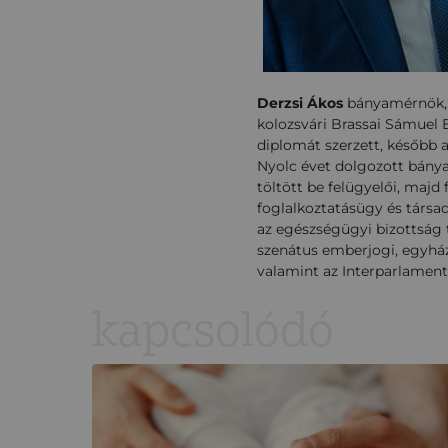
Derzsi Ákos
bányamérnök, b
kolozsvári Brassai Sámuel 
diplomát szerzett, később
Nyolc évet dolgozott bány
töltött be felügyelői, majd
foglalkoztatásügy és társad
az egészségügyi bizottság t
szenátus emberjogi, egyház
valamint az Interparlamen
kapcsolódó