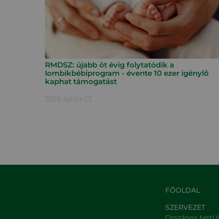
RMDSZ: újabb öt évig folytatódik a
lombikbébiprogram - évente 10 ezer igénylő
kaphat támogatást
2026. április 23.
FŐOLDAL
SZERVEZET
Országos testü