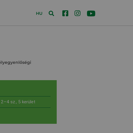
HU
élyegyenlőségi
 2–4 sz., 5 kerület