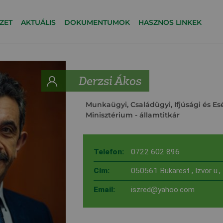
ZET
AKTUÁLIS
DOKUMENTUMOK
HASZNOS LINKEK
Derzsi Ákos
Munkaügyi, Családügyi, Ifjúsági és Es
Minisztérium
- államtitkár
Telefon:
0722 602 896
Cím:
050561 Bukarest , Izvor u.,
Email:
iszred@yahoo.com