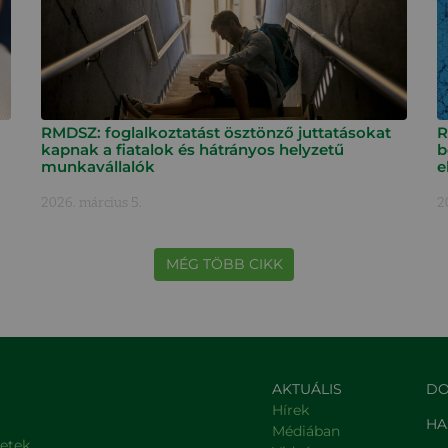
RMDSZ: foglalkoztatást ösztönző juttatásokat
R
kapnak a fiatalok és hátrányos helyzetű
b
munkavállalók
e
2026. március 5.
2
MÉG TÖBB CIKK
AKTUÁLIS
DO
Hírek
HA
Médiában
letek