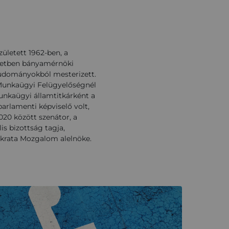
ületett 1962-ben, a
ézetben bányamérnöki
tudományokból mesterizett.
Munkaügyi Felügyelőségnél
munkaügyi államtitkárként a
arlamenti képviselő volt,
020 között szenátor, a
s bizottság tagja,
okrata Mozgalom alelnöke.