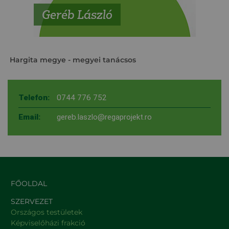
Geréb László
Hargita megye
- megyei tanácsos
Telefon:
0744 776 752
Email:
gereb.laszlo@regaprojekt.ro
FŐOLDAL
SZERVEZET
Országos testületek
Képviselőházi frakció