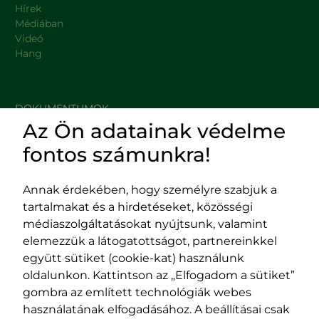
Hírek
Médiában
Videó
Hang
DOKUMENTUMOK
Az Ön adatainak védelme
HASZNOS LINKEK
fontos számunkra!
Annak érdekében, hogy személyre szabjuk a
tartalmakat és a hirdetéseket, közösségi
Impresszum
médiaszolgáltatásokat nyújtsunk, valamint
Adatvédelmi szabályzat
elemezzük a látogatottságot, partnereinkkel
EPP program
együtt sütiket (cookie-kat) használunk
400029 Kolozsvár,
400489 Kolozsvár,
oldalunkon. Kattintson az „Elfogadom a sütiket”
Fürdő (Card. Iuliu Hossu) utca, 41.
Majális utca, 60.
gombra az említett technológiák webes
szám
szám
használatának elfogadásához. A beállításai csak
tel/fax:
0723 250 321
tel/fax:
0264 590 758