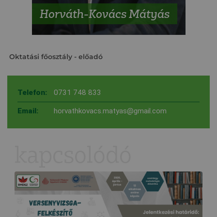
Horváth-Kovács Mátyás
Oktatási főosztály
- előadó
Telefon:
0731 748 833
Email:
horvathkovacs.matyas@gmail.com
kapcsolódó