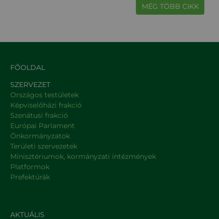
MÉG TÖBB CIKK
FŐOLDAL
SZERVEZET
Országos testületek
Képviselőházi frakció
Szenátusi frakció
Európai Parlament
Önkormányzatok
Területi szervezetek
Minisztériumok, kormányzati intézmények
Platformok
Prefektúrák
AKTUÁLIS