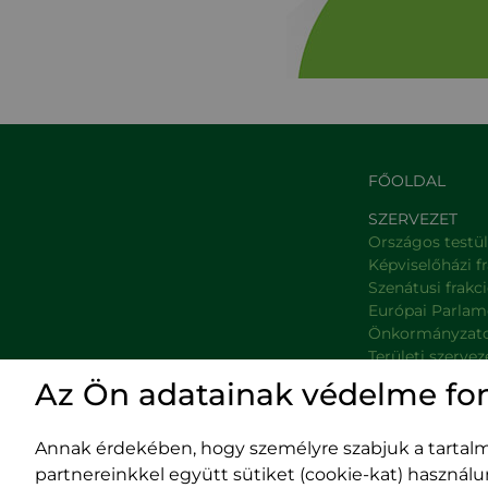
FŐOLDAL
SZERVEZET
Országos testü
Képviselőházi f
Szenátusi frakc
Európai Parlam
Önkormányzat
Területi szervez
Minisztériumok
Az Ön adatainak védelme fo
Platformok
Prefektúrák
Annak érdekében, hogy személyre szabjuk a tartalma
partnereinkkel együtt sütiket (cookie-kat) használ