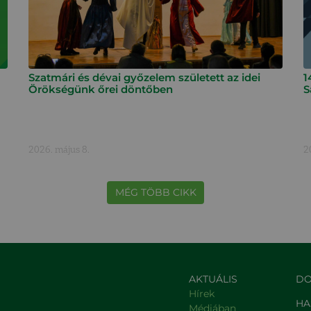
Szatmári és dévai győzelem született az idei
1
Örökségünk őrei döntőben
S
2026. május 8.
2
MÉG TÖBB CIKK
AKTUÁLIS
DO
Hírek
HA
Médiában