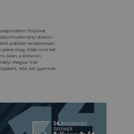
 szépirodalmi folyóirat
irodalomtudományi doktori
ől publikál rendszeresen,
e jelent meg, több mint két
i Jelen, a Kriterion
rdélyi Magyar Írók
atójaként. Nős, két gyermek