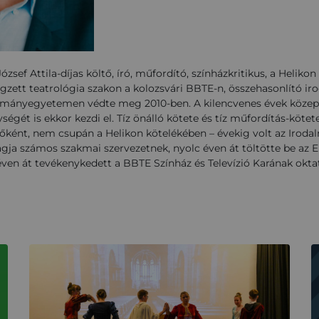
ózsef Attila-díjas költő, író, műfordító, színházkritikus, a Helikon
égzett teatrológia szakon a kolozsvári BBTE-n, összehasonlító 
ományegyetemen védte meg 2010-ben. A kilencvenes évek közepét
égét is ekkor kezdi el. Tíz önálló kötete és tíz műfordítás-kötet
őként, nem csupán a Helikon kötelékében – évekig volt az Irodalm
ja számos szakmai szervezetnek, nyolc éven át töltötte be az E
2 éven át tevékenykedett a BBTE Színház és Televízió Karának okt