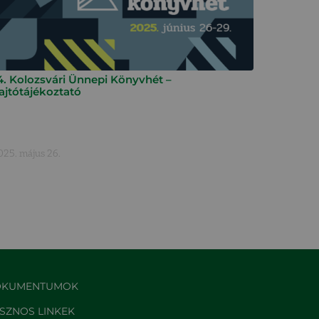
4. Kolozsvári Ünnepi Könyvhét –
ajtótájékoztató
025. május 26.
KUMENTUMOK
SZNOS LINKEK