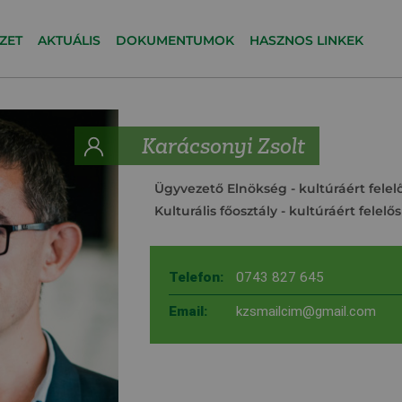
ZET
AKTUÁLIS
DOKUMENTUMOK
HASZNOS LINKEK
Karácsonyi Zsolt
Ügyvezető Elnökség
- kultúráért fele
Kulturális főosztály
- kultúráért felelő
Telefon:
0743 827 645
Email:
kzsmailcim@gmail.com