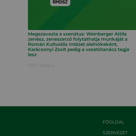
Megszavazta a szenátus: Weinberger Attila
zenész, zeneszerző folytathatja munkáját a
Román Kulturális Intézet alelnökeként,
Karácsonyi Zsolt pedig a vezetőtanács tagja
lesz
2026. június 2.
FŐOLDAL
SZERVEZET