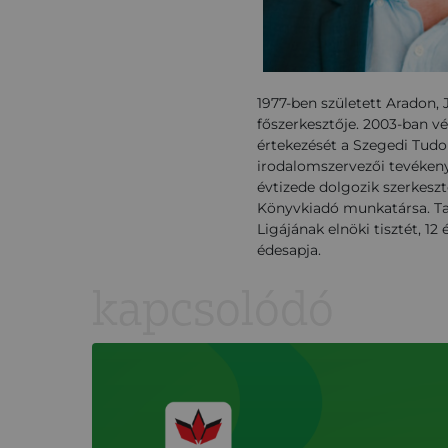
1977-ben született Aradon, J
főszerkesztője. 2003-ban v
értekezését a Szegedi Tud
irodalomszervezői tevékenys
évtizede dolgozik szerkeszt
Könyvkiadó munkatársa. Tag
Ligájának elnöki tisztét, 1
édesapja.
kapcsolódó