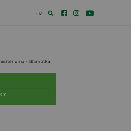
HU
nisztériuma
- államtitkár
com