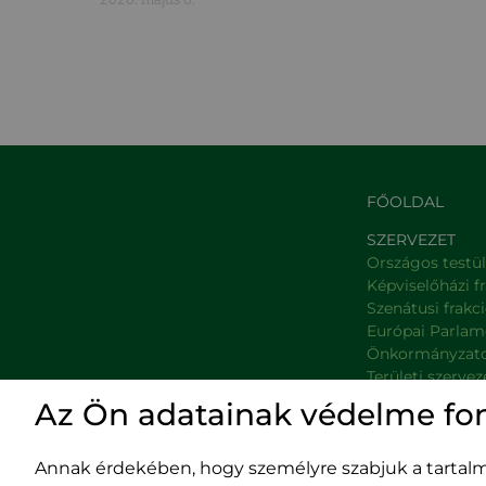
FŐOLDAL
SZERVEZET
Országos testü
Képviselőházi f
Szenátusi frakc
Európai Parlam
Önkormányzat
Területi szervez
Minisztériumok
Az Ön adatainak védelme fo
Platformok
Prefektúrák
Annak érdekében, hogy személyre szabjuk a tartalma