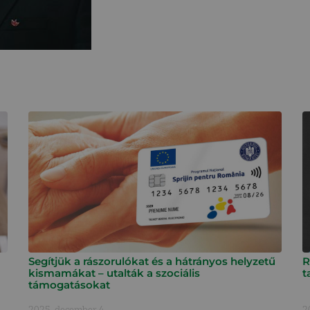
Segítjük a rászorulókat és a hátrányos helyzetű
R
kismamákat – utalták a szociális
t
támogatásokat
2025. december 4.
2