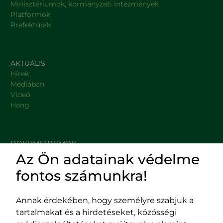
Minisztériumok, kormányzati intézmények
Platformok
Prefektúrák
AKTUÁLIS
Hírek
Médiában
Videó
Hang
DOKUMENTUMOK
Az Ön adatainak védelme
HASZNOS LINKEK
fontos számunkra!
Annak érdekében, hogy személyre szabjuk a
tartalmakat és a hirdetéseket, közösségi
Impresszum