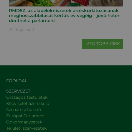
RMDSZ: az alapélelmiszerek árréskorlátozásának
meghosszabbítását kértük év végéig – jövő héten
dönthet a parlament
2026. június 3.
MÉG TÖBB CIKK
FŐOLDAL
SZERVEZET
Országos testületek
Képviselőházi frakció
Szenátusi frakció
Európai Parlament
Önkormányzatok
Területi szervezetek