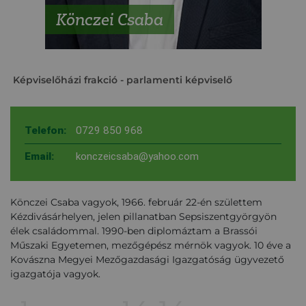
Könczei Csaba
Képviselőházi frakció
- parlamenti képviselő
Telefon:
0729 850 968
Email:
konczeicsaba@yahoo.com
Könczei Csaba vagyok, 1966. február 22-én születtem
Kézdivásárhelyen, jelen pillanatban Sepsiszentgyörgyön
élek családommal. 1990-ben diplomáztam a Brassói
Műszaki Egyetemen, mezőgépész mérnök vagyok. 10 éve a
Kovászna Megyei Mezőgazdasági Igazgatóság ügyvezető
igazgatója vagyok.