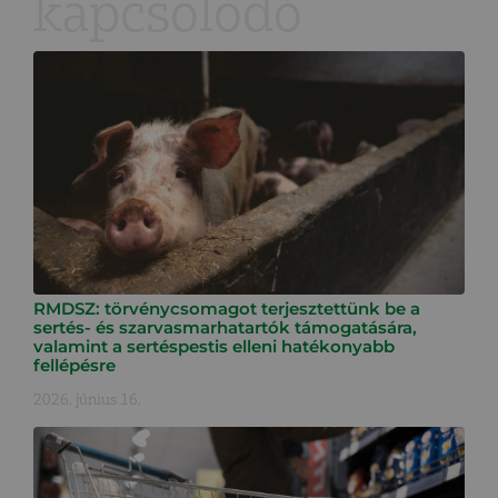
kapcsolódó
RMDSZ: törvénycsomagot terjesztettünk be a
sertés- és szarvasmarhatartók támogatására,
valamint a sertéspestis elleni hatékonyabb
fellépésre
2026. június 16.