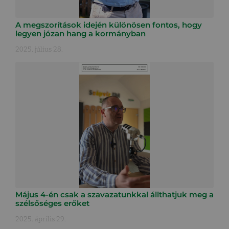
A megszorítások idején különösen fontos, hogy
legyen józan hang a kormányban
2025. július 28.
Május 4-én csak a szavazatunkkal állthatjuk meg a
szélsőséges erőket
2025. április 29.