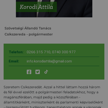
Korodi Attila
Szövetségi Állandó Tanács
Csíkszereda
- polgármester
Telefon:
0266 315 710
,
0740 300 977
Email:
info.korodiattila@gmail.com
Szeretem Csíkszeredát. Azzal a hittel láttam hozzá három
és fél évvel ezelőtt a polgármesteri feladatokhoz, hogy a
magánszférában, majd pedig a közszférában -
államtitkárként, miniszterként és parlamenti képviselőként
- összegyűjtött tudásom, tapasztalatom annak a városnak,