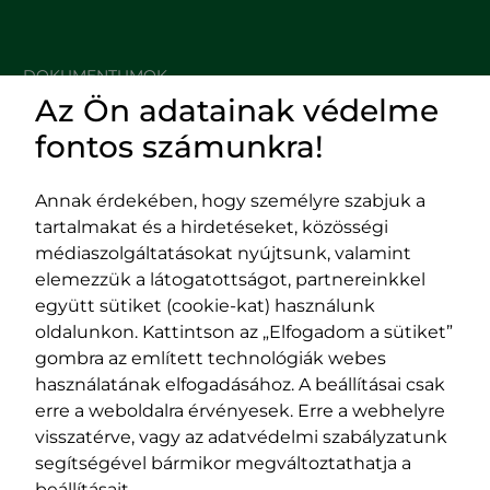
DOKUMENTUMOK
Az Ön adatainak védelme
HASZNOS LINKEK
fontos számunkra!
Annak érdekében, hogy személyre szabjuk a
tartalmakat és a hirdetéseket, közösségi
Impresszum
médiaszolgáltatásokat nyújtsunk, valamint
Adatvédelmi szabályzat
elemezzük a látogatottságot, partnereinkkel
EPP program
együtt sütiket (cookie-kat) használunk
400029 Kolozsvár,
400489 Kolozsvár,
oldalunkon. Kattintson az „Elfogadom a sütiket”
Fürdő (Card. Iuliu Hossu) utca, 41.
Majális utca, 60.
gombra az említett technológiák webes
szám
szám
használatának elfogadásához. A beállításai csak
tel/fax:
0723 250 321
tel/fax:
0264 590 758
erre a weboldalra érvényesek. Erre a webhelyre
email:
office@rmdsz.ro
email:
office@rmdsz.ro
visszatérve, vagy az adatvédelmi szabályzatunk
segítségével bármikor megváltoztathatja a
beállításait.