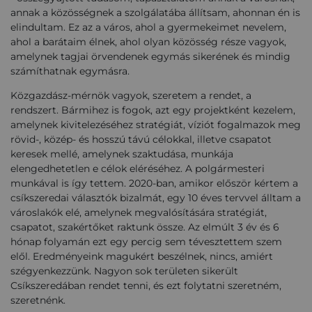
annak a közösségnek a szolgálatába állítsam, ahonnan én is
elindultam. Ez az a város, ahol a gyermekeimet nevelem,
ahol a barátaim élnek, ahol olyan közösség része vagyok,
amelynek tagjai örvendenek egymás sikerének és mindig
számíthatnak egymásra.
Közgazdász-mérnök vagyok, szeretem a rendet, a
rendszert. Bármihez is fogok, azt egy projektként kezelem,
amelynek kivitelezéséhez stratégiát, víziót fogalmazok meg
rövid-, közép- és hosszú távú célokkal, illetve csapatot
keresek mellé, amelynek szaktudása, munkája
elengedhetetlen e célok eléréséhez. A polgármesteri
munkával is így tettem. 2020-ban, amikor először kértem a
csíkszeredai választók bizalmát, egy 10 éves tervvel álltam a
városlakók elé, amelynek megvalósítására stratégiát,
csapatot, szakértőket raktunk össze. Az elmúlt 3 év és 6
hónap folyamán ezt egy percig sem tévesztettem szem
elől. Eredményeink magukért beszélnek, nincs, amiért
szégyenkezzünk. Nagyon sok területen sikerült
Csíkszeredában rendet tenni, és ezt folytatni szeretném,
szeretnénk.