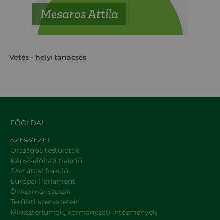
Mesaros Attila
Vetés
- helyi tanácsos
FŐOLDAL
SZERVEZET
Országos testületek
Képviselőházi frakció
Szenátusi frakció
Európai Parlament
Önkormányzatok
Területi szervezetek
Minisztériumok, kormányzati intézmények