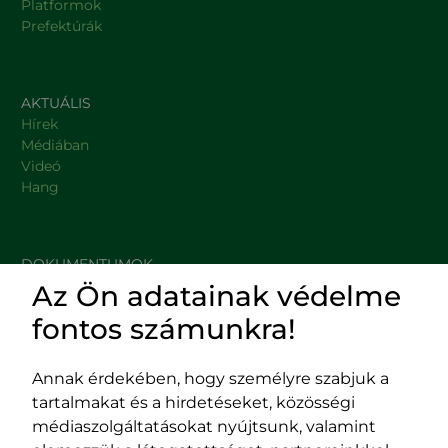
Platformok
Prefektúrák
AKTUÁLIS
Hírek
Médiában
Videó
Hang
DOKUMENTUMOK
Az Ön adatainak védelme
HASZNOS LINKEK
fontos számunkra!
Annak érdekében, hogy személyre szabjuk a
tartalmakat és a hirdetéseket, közösségi
Impresszum
médiaszolgáltatásokat nyújtsunk, valamint
Adatvédelmi szabályzat