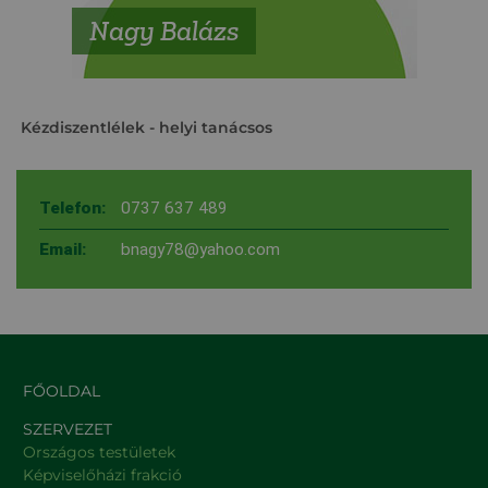
Nagy Balázs
Kézdiszentlélek
- helyi tanácsos
Telefon:
0737 637 489
Email:
bnagy78@yahoo.com
FŐOLDAL
SZERVEZET
Országos testületek
Képviselőházi frakció