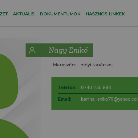
ZET
AKTUÁLIS
DOKUMENTUMOK
HASZNOS LINKEK
Nagy Enikő
Marosvécs
- helyi tanácsos
Telefon:
0740 250 883
Email:
bartha_eniko79@yahoo.c