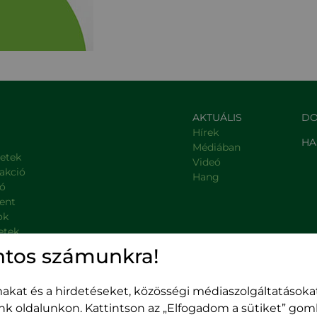
AKTUÁLIS
DO
Hírek
HA
Médiában
letek
Videó
rakció
Hang
ió
ent
ok
etek
, kormányzati intézmények
ntos számunkra!
kat és a hirdetéseket, közösségi médiaszolgáltatásokat
unk oldalunkon. Kattintson az „Elfogadom a sütiket” go