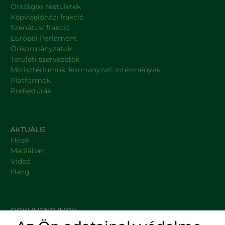
Országos testületek
Képviselőházi frakció
Szenátusi frakció
Európai Parlament
Önkormányzatok
Területi szervezetek
Minisztériumok, kormányzati intézmények
Platformok
Prefektúrák
AKTUÁLIS
Hírek
Médiában
Videó
Hang
DOKUMENTUMOK