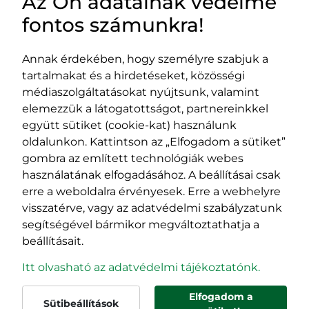
Az Ön adatainak védelme
HASZNOS LINKEK
fontos számunkra!
Annak érdekében, hogy személyre szabjuk a
tartalmakat és a hirdetéseket, közösségi
Impresszum
médiaszolgáltatásokat nyújtsunk, valamint
Adatvédelmi szabályzat
elemezzük a látogatottságot, partnereinkkel
EPP program
együtt sütiket (cookie-kat) használunk
400029 Kolozsvár,
400489 Kolozsvár,
oldalunkon. Kattintson az „Elfogadom a sütiket”
Fürdő (Card. Iuliu Hossu) utca, 41.
Majális utca, 60.
gombra az említett technológiák webes
szám
szám
használatának elfogadásához. A beállításai csak
tel/fax:
0723 250 321
tel/fax:
0264 590 758
erre a weboldalra érvényesek. Erre a webhelyre
email:
office@rmdsz.ro
email:
office@rmdsz.ro
visszatérve, vagy az adatvédelmi szabályzatunk
segítségével bármikor megváltoztathatja a
beállításait.
Itt olvasható az adatvédelmi tájékoztatónk.
Elfogadom a
Sütibeállítások
© rmdsz.ro 2026