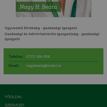
Nagy H. Beáta
Ügyvezető Elnökség
- gazdasági igazgató
Gazdasági és Adminisztrációs Igazgatóság
- gazdasági
igazgató
Telefon:
0723 386 098
Email:
nagy.beata@rmdsz.ro
FŐOLDAL
SZERVEZET