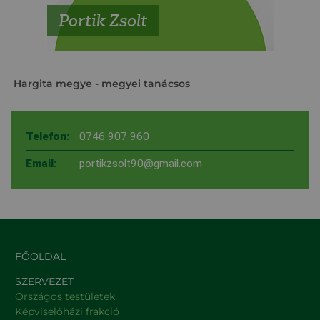
Portik Zsolt
Hargita megye
- megyei tanácsos
Telefon:
0746 907 960
Email:
portikzsolt90@gmail.com
FŐOLDAL
SZERVEZET
Országos testületek
Képviselőházi frakció